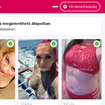
Hirdetésfeladás
s megjeleníthető állapotban
.
etéseket:
Stella
Molly