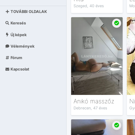
Szeged, 40 éves
TOVÁBBI OLDALAK
Keresés
Új képek
Vélemények
Fórum
Kapcsolat
Anikó masszőz
Debrecen, 47 éves
Gy