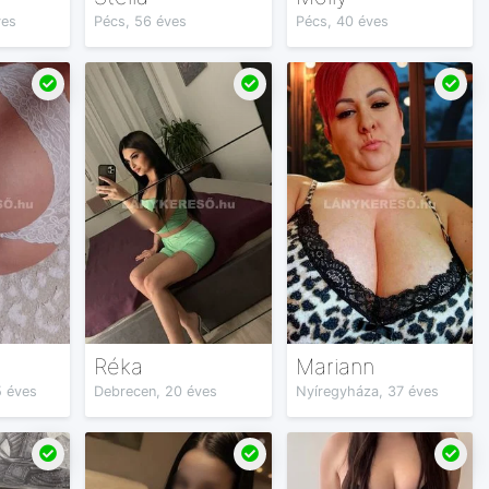
ves
Pécs, 56 éves
Pécs, 40 éves
Réka
Mariann
5 éves
Debrecen, 20 éves
Nyíregyháza, 37 éves