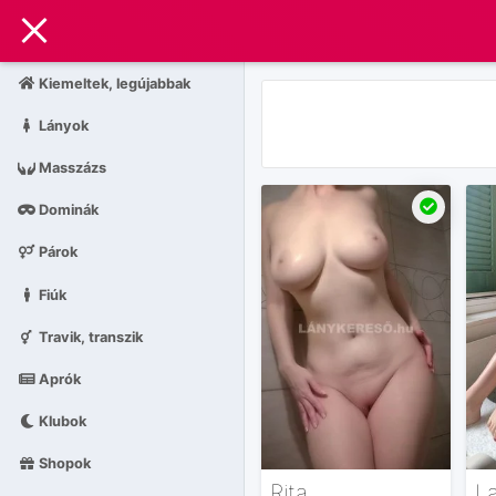
Kiemeltek, legújabbak
Lányok
Masszázs
Dominák
Párok
Fiúk
Travik, transzik
Aprók
Klubok
Shopok
Rita
L