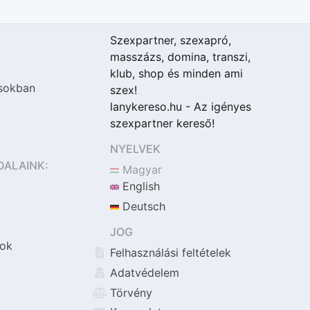
Szexpartner, szexapró,
masszázs, domina, transzi,
klub, shop és minden ami
sokban
szex!
lanykereso.hu - Az igényes
szexpartner kereső!
NYELVEK
DALAINK:
Magyar
English
Deutsch
JOG
ok
Felhasználási feltételek
Adatvédelem
Törvény