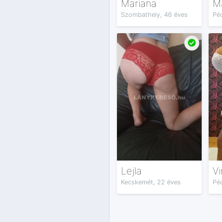
Mariana
M
Szombathely, 46 éves
Péc
Lejla
Vi
Kecskemét, 22 éves
Pé