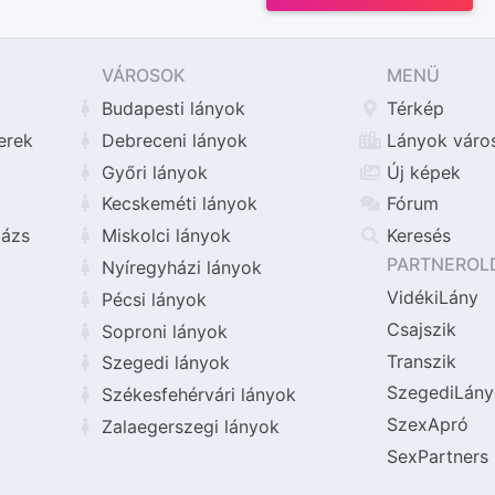
VÁROSOK
MENÜ
Budapesti lányok
Térkép
erek
Debreceni lányok
Lányok váro
Győri lányok
Új képek
Kecskeméti lányok
Fórum
ázs
Miskolci lányok
Keresés
PARTNEROL
Nyíregyházi lányok
VidékiLány
Pécsi lányok
Csajszik
Soproni lányok
Transzik
Szegedi lányok
SzegediLány
Székesfehérvári lányok
SzexApró
Zalaegerszegi lányok
SexPartners