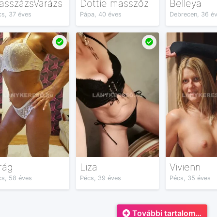
asszázsVarázs
Dottie masszőz
Belleya
s, 37 éves
Pápa, 40 éves
Debrecen, 36 é
rág
Liza
Vivienn
cs, 58 éves
Pécs, 39 éves
Pécs, 35 éves
További tartalom…