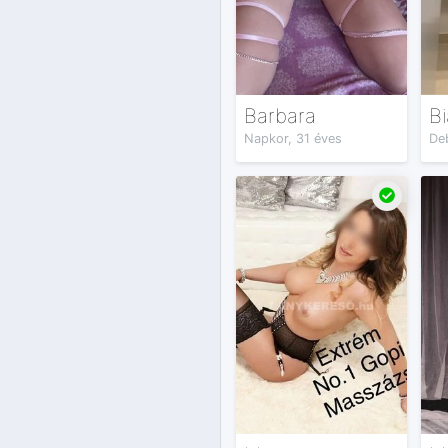
Barbara
Bi
Napkor, 31 éves
De