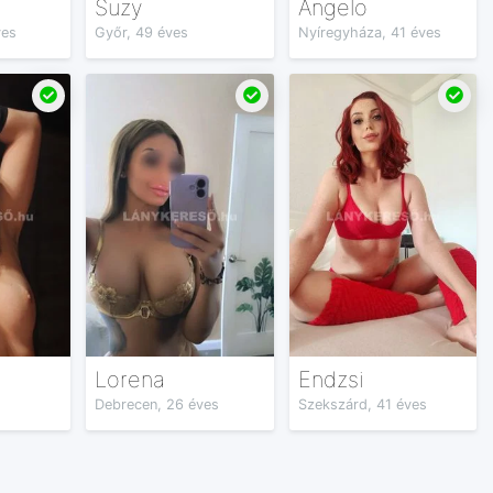
Suzy
Angelo
ves
Győr, 49 éves
Nyíregyháza, 41 éves
Lorena
Endzsi
Debrecen, 26 éves
Szekszárd, 41 éves