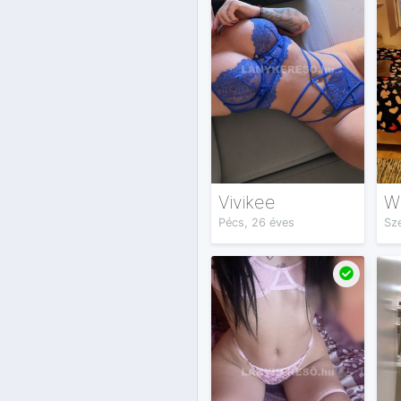
Vivikee
W
Pécs, 26 éves
Sz