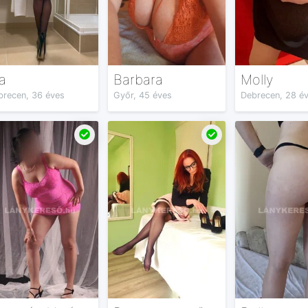
a
Barbara
Molly
brecen, 36 éves
Győr, 45 éves
Debrecen, 28 é