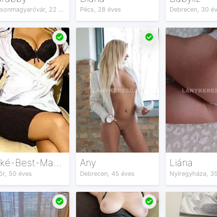
Mosonmagyaróvár, 22 éves
Pécs, 28 éves
Debrecen, 30 é
Niké-Best-Masszázs
Any
Liána
őr, 50 éves
Debrecen, 45 éves
Nyíregyháza, 3