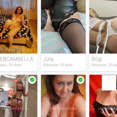
EBCAMBELLA
Júlia
Bogi
eged, 53 éves
Debrecen, 53 éves
Debrecen, 20 é