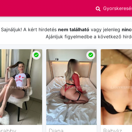
Sajnáljuk! A kért hirdetés
nem található
vagy jelenleg
ninc
Ajánljuk figyelmedbe a következő hird
arabby
Diana
Babyliz