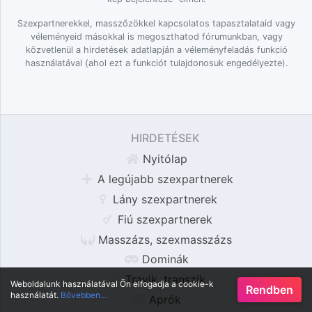
Szexpartnerekkel, masszőzökkel kapcsolatos tapasztalataid vagy
véleményeid másokkal is megoszthatod fórumunkban, vagy
közvetlenül a hirdetések adatlapján a véleményfeladás funkció
használatával (ahol ezt a funkciót tulajdonosuk engedélyezte).
HIRDETÉSEK
Nyitólap
A legújabb szexpartnerek
Lány szexpartnerek
Fiú szexpartnerek
Masszázs, szexmasszázs
Dominák
Travik, transzik
Weboldalunk használatával Ön elfogadja a cookie-k
Rendben
használatát.
Bővebben…
Aprók