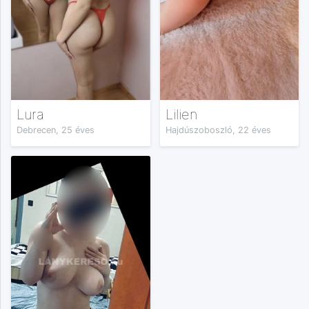
Lura
Lilien
Debrecen, 25 éves
Hajdúszoboszló, 22 éves