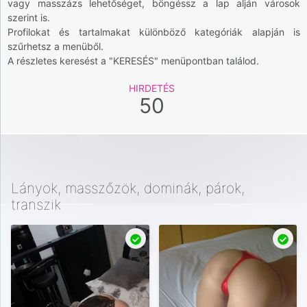
vagy masszázs lehetőséget, böngéssz a lap alján városok
szerint is.
Profilokat és tartalmakat különböző kategóriák alapján is
szűrhetsz a menüből.
A részletes keresést a "KERESÉS" menüpontban találod.
HIRDETÉS
50
Lányok, masszőzök, dominák, párok,
transzik