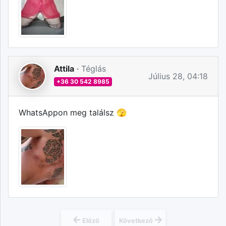
Attila
·
Téglás
Július 28, 04:18
+36 30 542 8985
WhatsAppon meg találsz 🫣
Előző
Következő