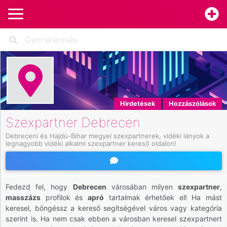
Hirdetések
Hozzászólások
Szexpartner Debrecen
Debreceni és Hajdú-Bihar megyei szexpartnerek, vidéki lányok a 
legnagyobb vidéki alkalmi szexpartner kereső oldalon!
Fedezd fel, hogy
Debrecen
városában milyen
szexpartner
,
masszázs
profilok és
apró
tartalmak érhetőek el! Ha mást
keresel, böngéssz a kereső segítségével város vagy kategória
szerint is. Ha nem csak ebben a városban keresel szexpartnert