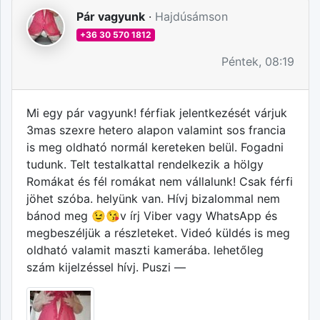
Pár vagyunk
·
Hajdúsámson
+36 30 570 1812
Péntek, 08:19
Mi egy pár vagyunk! férfiak jelentkezését várjuk
3mas szexre hetero alapon valamint sos francia
is meg oldható normál kereteken belül. Fogadni
tudunk. Telt testalkattal rendelkezik a hölgy
Romákat és fél romákat nem vállalunk! Csak férfi
jöhet szóba. helyünk van. Hívj bizalommal nem
bánod meg 😉😘v írj Viber vagy WhatsApp és
megbeszéljük a részleteket. Videó küldés is meg
oldható valamit maszti kamerába. lehetőleg
szám kijelzéssel hívj. Puszi —