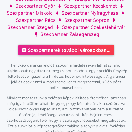
Szexpartner Győr
Szexpartner Kecskemét
Szexpartner Miskolc
Szexpartner Nyíregyháza
Szexpartner Pécs
Szexpartner Sopron
Szexpartner Szeged
Szexpartner Székesfehérvár
Szexpartner Zalaegerszeg
Szexpartnerek további városokban…
Fénykép garancia jelölőt azokon a hirdetéseken láthatsz, ahol
tulajdonosuk egy általunk megszabott módon, egy speciális fénykép
feltöltésével igazolta a hirdetés képeinek hitelességét. A garancia
jelölőt csak ezzel a módszerrel lehet megszerezni, külön pénz
befizetésével nem.
Mindent megteszünk a valótlan képek kitiltása érdekében, azonban
még így is előfordulhat, hogy egy-egy kép átcsúszik a szűrőn. Ha
oldalunkon olyan képet látsz, ami bizonyíthatóan nem a hirdetőt
ábrázolja, lehetősége van az adott kép bejelentésére
szerkesztőségünk felé, hogy a szükséges lépéseket megtehessük.
Ezt a funkciót a képnézegetőben találod a fénykép alatt, "valótlan
kép bejelentése" címen.