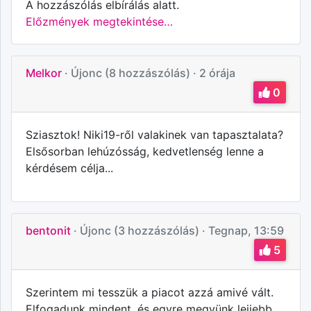
A hozzászólás elbírálás alatt.
Előzmények megtekintése…
Melkor
· Újonc (8 hozzászólás)
· 2 órája
0
Sziasztok! Niki19-ről valakinek van tapasztalata?
Elsősorban lehúzósság, kedvetlenség lenne a
kérdésem célja...
bentonit
· Újonc (3 hozzászólás)
· Tegnap, 13:59
5
Szerintem mi tesszük a piacot azzá amivé vált.
Elfogadunk mindent, és egyre megyünk lejjebb...