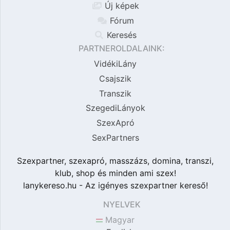
Új képek
Fórum
Keresés
PARTNEROLDALAINK:
VidékiLány
Csajszik
Transzik
SzegediLányok
SzexApró
SexPartners
Szexpartner, szexapró, masszázs, domina, transzi,
klub, shop és minden ami szex!
lanykereso.hu - Az igényes szexpartner kereső!
NYELVEK
Magyar