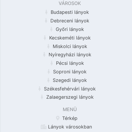
VÁROSOK
Budapesti lányok
Debreceni lányok
Győri lányok
Kecskeméti lányok
Miskolci lányok
Nyíregyházi lányok
Pécsi lányok
Soproni lányok
Szegedi lányok
Székesfehérvári lányok
Zalaegerszegi lányok
MENÜ
Térkép
Lányok városokban