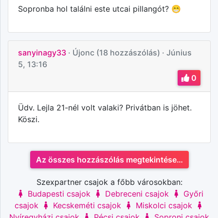
Sopronba hol találni este utcai pillangót? 😁
sanyinagy33
· Újonc (18 hozzászólás)
· Június
5, 13:16
0
Üdv. Lejla 21-nél volt valaki? Privátban is jöhet.
Köszi.
Az összes hozzászólás megtekintése…
Szexpartner csajok a főbb városokban:
Budapesti csajok
Debreceni csajok
Győri
csajok
Kecskeméti csajok
Miskolci csajok
Nyíregyházi csajok
Pécsi csajok
Soproni csajok