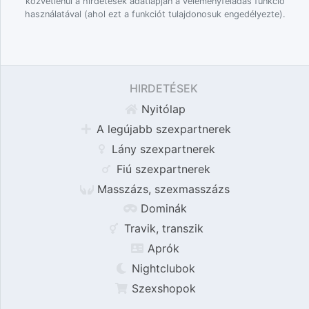
közvetlenül a hirdetések adatlapján a véleményfeladás funkció
használatával (ahol ezt a funkciót tulajdonosuk engedélyezte).
HIRDETÉSEK
Nyitólap
A legújabb szexpartnerek
Lány szexpartnerek
Fiú szexpartnerek
Masszázs, szexmasszázs
Dominák
Travik, transzik
Aprók
Nightclubok
Szexshopok