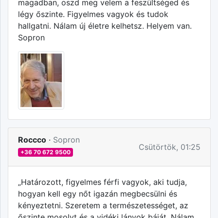
magadban, oszd meg velem a feszültséged és
légy őszinte. Figyelmes vagyok és tudok
hallgatni. Nálam új életre kelhetsz. Helyem van.
Sopron
Roccco
·
Sopron
Csütörtök, 01:25
+36 70 672 9500
„Határozott, figyelmes férfi vagyok, aki tudja,
hogyan kell egy nőt igazán megbecsülni és
kényeztetni. Szeretem a természetességet, az
őszinte mosolyt és a vidéki lányok báját. Nálam