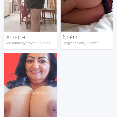
Afrodité
Noémi
Mosonmagyaróvár, 55 éves
Hegyeshalom, 37 éves