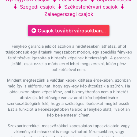
Szegedi csajok
Székesfehérvári csajok
Zalaegerszegi csajok
Csajok további városokban…
Fénykép garancia jelölőt azokon a hirdetéseken láthatsz, ahol
tulajdonosuk egy általunk megszabott módon, egy speciális fénykép
feltöltésével igazolta a hirdetés képeinek hitelességét. A garancia
jelölőt csak ezzel a módszerrel lehet megszerezni, külön pénz
befizetésével nem.
Mindent megteszünk a valótlan képek kitiltása érdekében, azonban
még így is előfordulhat, hogy egy-egy kép átcsúszik a szűrőn. Ha
oldalunkon olyan képet látsz, ami bizonyíthatóan nem a hirdetőt
ábrázolja, lehetősége van az adott kép bejelentésére
szerkesztőségünk felé, hogy a szükséges lépéseket megtehessük.
Ezt a funkciót a képnézegetőben találod a fénykép alatt, "valótlan
kép bejelentése" címen.
Szexpartnerekkel, masszőzökkel kapcsolatos tapasztalataid vagy
véleményeid másokkal is megoszthatod fórumunkban, vagy