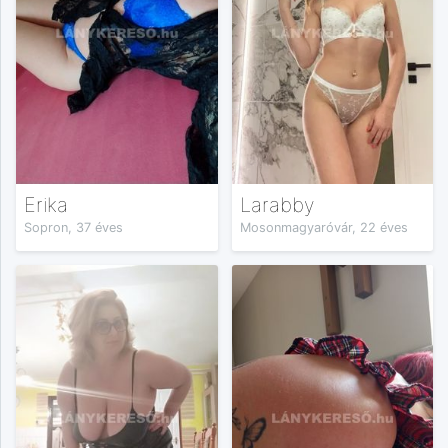
Erika
Larabby
Sopron, 37 éves
Mosonmagyaróvár, 22 éves