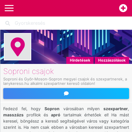
Hirdetések
Hozzászólások
Soproni csajok
Soproni és Győr-Moson-Sopron megyei csajok és szexpartnerek, a 
lanykereso.hu alkalmi szexpartner kereső oldalon!
Fedezd fel, hogy
Sopron
városában milyen
szexpartner
,
masszázs
profilok és
apró
tartalmak érhetőek el! Ha mást
keresel, böngéssz a kereső segítségével város vagy kategória
szerint is. Ha nem csak ebben a városban keresel szexpartnert