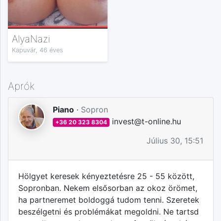
AlyaNazi
Kapuvár, 46 éves
Aprók
Piano
·
Sopron
invest@t-online.hu
+36 20 323 8304
Július 30, 15:51
Hölgyet keresek kényeztetésre 25 - 55 között,
Sopronban. Nekem elsősorban az okoz örömet,
ha partneremet boldoggá tudom tenni. Szeretek
beszélgetni és problémákat megoldni. Ne tartsd