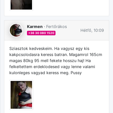
Karmen
·
Fertőrákos
Hétfő, 10:09
+36 30 080 1520
Sziasztok kedveskeim. Ha vagysz egy kis
kakpcsolodasra keress batran. Magamrol 165cm
magas 80kg 95 mell fekete hosszu haj! Ha
felkeltettem erdeklodesed vagy lenne valami
kulonleges vagyad keress meg. Pussy