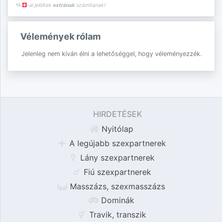
*A
-al jelöltek
extrának
számítanak!
Vélemények rólam
Jelenleg nem kíván élni a lehetőséggel, hogy véleményezzék.
HIRDETÉSEK
Nyitólap
A legújabb szexpartnerek
Lány szexpartnerek
Fiú szexpartnerek
Masszázs, szexmasszázs
Dominák
Travik, transzik