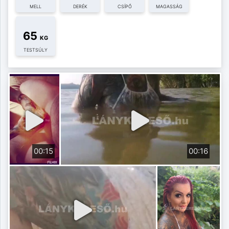
MELL
DERÉK
CSÍPŐ
MAGASSÁG
65
KG
TESTSÚLY
00:15
00:16