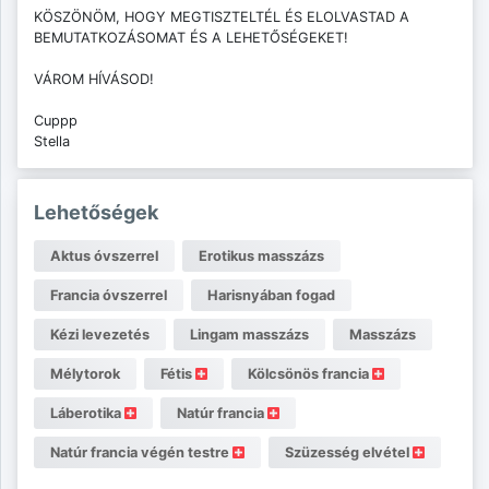
KÖSZÖNÖM, HOGY MEGTISZTELTÉL ÉS ELOLVASTAD A
BEMUTATKOZÁSOMAT ÉS A LEHETŐSÉGEKET!
VÁROM HÍVÁSOD!
Cuppp
Stella
Lehetőségek
Aktus óvszerrel
Erotikus masszázs
Francia óvszerrel
Harisnyában fogad
Kézi levezetés
Lingam masszázs
Masszázs
Mélytorok
Fétis
Kölcsönös francia
Láberotika
Natúr francia
Natúr francia végén testre
Szüzesség elvétel