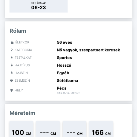
VASÁRNAP
06-23
Rólam
56 éves
ÉLETKOR
Nő vagyok, szexpartnert keresek
KATEGÓRIA
Sportos
TESTALKAT
Hosszú
HAJTÍPUS
Egyéb
HAJSZÍN
Sötétbarna
SZEMSZÍN
Pécs
HELY
BARANYA MEGYE
Méreteim
100
---
---
166
CM
CM
CM
CM