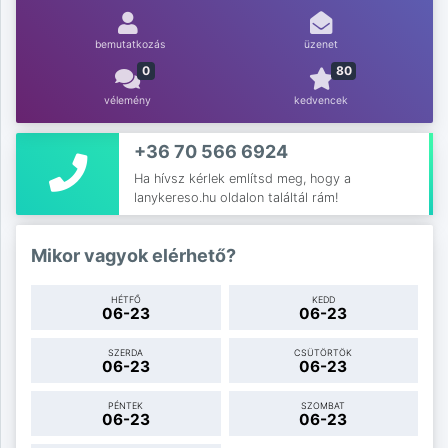
bemutatkozás
üzenet
0
80
vélemény
kedvencek
+36 70 566 6924
Ha hívsz kérlek említsd meg, hogy a
lanykereso.hu oldalon találtál rám!
Mikor vagyok elérhető?
HÉTFŐ
KEDD
06-23
06-23
SZERDA
CSÜTÖRTÖK
06-23
06-23
PÉNTEK
SZOMBAT
06-23
06-23