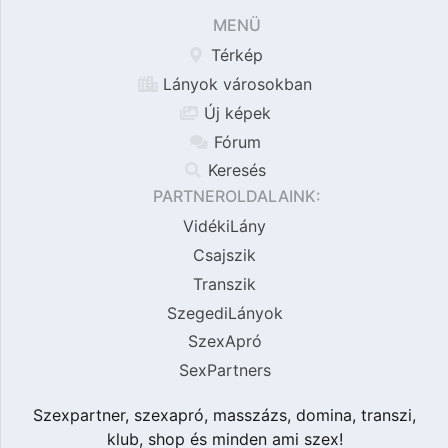
MENÜ
Térkép
Lányok városokban
Új képek
Fórum
Keresés
PARTNEROLDALAINK:
VidékiLány
Csajszik
Transzik
SzegediLányok
SzexApró
SexPartners
Szexpartner, szexapró, masszázs, domina, transzi,
klub, shop és minden ami szex!