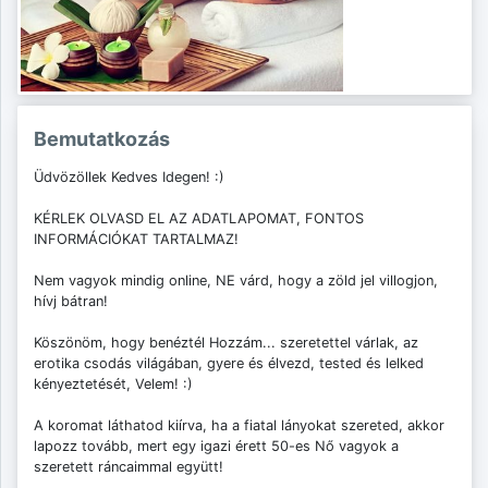
Bemutatkozás
Üdvözöllek Kedves Idegen! :)
KÉRLEK OLVASD EL AZ ADATLAPOMAT, FONTOS
INFORMÁCIÓKAT TARTALMAZ!
Nem vagyok mindig online, NE várd, hogy a zöld jel villogjon,
hívj bátran!
Köszönöm, hogy benéztél Hozzám... szeretettel várlak, az
erotika csodás világában, gyere és élvezd, tested és lelked
kényeztetését, Velem! :)
A koromat láthatod kiírva, ha a fiatal lányokat szereted, akkor
lapozz tovább, mert egy igazi érett 50-es Nő vagyok a
szeretett ráncaimmal együtt!