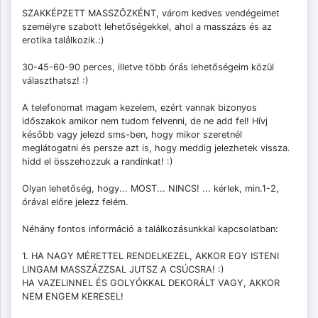
SZAKKÉPZETT MASSZŐZKÉNT, várom kedves vendégeimet
személyre szabott lehetőségekkel, ahol a masszázs és az
erotika találkozik.:)
30-45-60-90 perces, illetve több órás lehetőségeim közül
választhatsz! :)
A telefonomat magam kezelem, ezért vannak bizonyos
időszakok amikor nem tudom felvenni, de ne add fel! Hívj
később vagy jelezd sms-ben, hogy mikor szeretnél
meglátogatni és persze azt is, hogy meddig jelezhetek vissza.
hidd el összehozzuk a randinkat! :)
Olyan lehetőség, hogy... MOST... NINCS! ... kérlek, min.1-2,
órával előre jelezz felém.
Néhány fontos információ a találkozásunkkal kapcsolatban:
1. HA NAGY MÉRETTEL RENDELKEZEL, AKKOR EGY ISTENI
LINGAM MASSZÁZZSAL JUTSZ A CSÚCSRA! :)
HA VAZELINNEL ÉS GOLYÓKKAL DEKORÁLT VAGY, AKKOR
NEM ENGEM KERESEL!