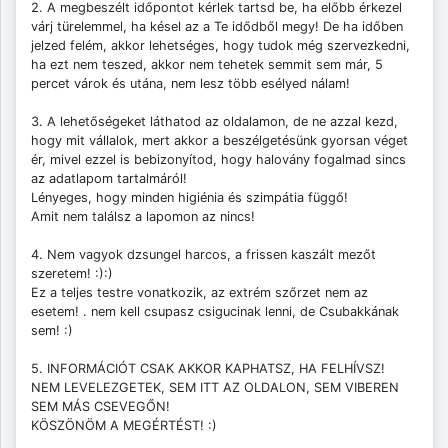
2. A megbeszélt időpontot kérlek tartsd be, ha előbb érkezel
várj türelemmel, ha késel az a Te idődből megy! De ha időben
jelzed felém, akkor lehetséges, hogy tudok még szervezkedni,
ha ezt nem teszed, akkor nem tehetek semmit sem már, 5
percet várok és utána, nem lesz több esélyed nálam!
3. A lehetőségeket láthatod az oldalamon, de ne azzal kezd,
hogy mit vállalok, mert akkor a beszélgetésünk gyorsan véget
ér, mivel ezzel is bebizonyítod, hogy halovány fogalmad sincs
az adatlapom tartalmáról!
Lényeges, hogy minden higiénia és szimpátia függő!
Amit nem találsz a lapomon az nincs!
4. Nem vagyok dzsungel harcos, a frissen kaszált mezőt
szeretem! :):)
Ez a teljes testre vonatkozik, az extrém szőrzet nem az
esetem! . nem kell csupasz csigucinak lenni, de Csubakkának
sem! :)
5. INFORMÁCIÓT CSAK AKKOR KAPHATSZ, HA FELHÍVSZ!
NEM LEVELEZGETEK, SEM ITT AZ OLDALON, SEM VIBEREN
SEM MÁS CSEVEGŐN!
KÖSZÖNÖM A MEGÉRTÉST! :)