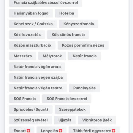
Francia szájbaélvezéssel óvszerrel
Harisnyában fogad
Hotelba
Kebel szex / Csúszka
Kényszerfrancia
Kézi levezetés
Kölcsönös francia
Közös maszturbáció
Közös pornófilm nézés
Masszázs
Mélytorok
Natúr francia
Natúr francia végén arcra
Natúr francia végén szájba
Natúr francia végén testre
Puncinyalás
SOS Francia
SOS Francia óvszerrel
Spriccelés (Squirt)
Szerepjátékok
Szüzesség elvétel
Ujjazás
Vibrátoros játék
Escort
Lenyelés
Több férfi egyszerre