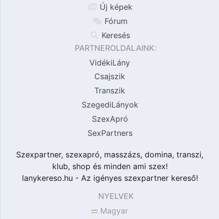
Új képek
Fórum
Keresés
PARTNEROLDALAINK:
VidékiLány
Csajszik
Transzik
SzegediLányok
SzexApró
SexPartners
Szexpartner, szexapró, masszázs, domina, transzi,
klub, shop és minden ami szex!
lanykereso.hu - Az igényes szexpartner kereső!
NYELVEK
Magyar