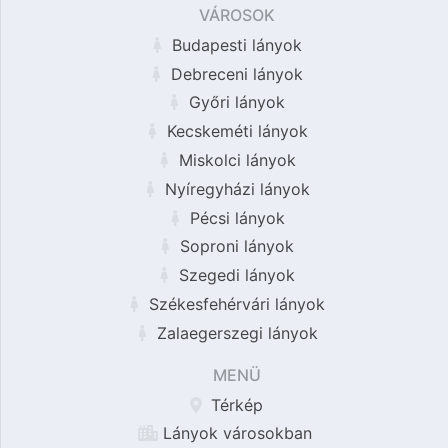
VÁROSOK
Budapesti lányok
Debreceni lányok
Győri lányok
Kecskeméti lányok
Miskolci lányok
Nyíregyházi lányok
Pécsi lányok
Soproni lányok
Szegedi lányok
Székesfehérvári lányok
Zalaegerszegi lányok
MENÜ
Térkép
Lányok városokban