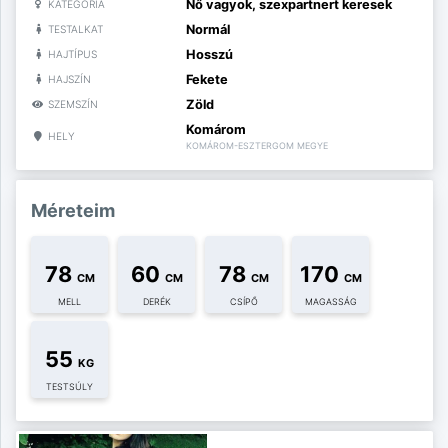
Nő vagyok, szexpartnert keresek
KATEGÓRIA
Normál
TESTALKAT
Hosszú
HAJTÍPUS
Fekete
HAJSZÍN
Zöld
SZEMSZÍN
Komárom
HELY
KOMÁROM-ESZTERGOM MEGYE
Méreteim
78
60
78
170
CM
CM
CM
CM
MELL
DERÉK
CSÍPŐ
MAGASSÁG
55
KG
TESTSÚLY