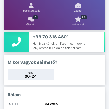
bemutatkozás
üzenet
0
28
vélemény
kedvencek
+36 70 318 4801
Ha hívsz kérlek említsd meg, hogy a
lanykereso.hu oldalon találtál rám!
Mikor vagyok elérhető?
KEDD
00-24
Rólam
34 éves
ÉLETKOR