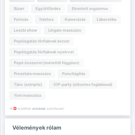
Bizarr
Együttfürdés
Elrontott orgazmus
Fotózás
Házhoz
Kamerázás
Láberotika
Leszbi show
Lingam masszázs
Popóizgatás férfiaknak kézzel
Popóizgatás férfiaknak nyelvvel
Popó óvszerrel (mérettől függően)
Prosztata masszázs
Puncitágítás
Tánc (sztriptíz)
VIP-party (előzetes foglalással)
Yoni masszázs
*A
-al jelöltek
extrának
számítanak!
Vélemények rólam