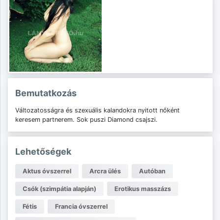
Bemutatkozás
Változatosságra és szexuális kalandokra nyitott nőként
keresem partnerem. Sok puszi Diamond csajszi.
Lehetőségek
Aktus óvszerrel
Arcra ülés
Autóban
Csók (szimpátia alapján)
Erotikus masszázs
Fétis
Francia óvszerrel