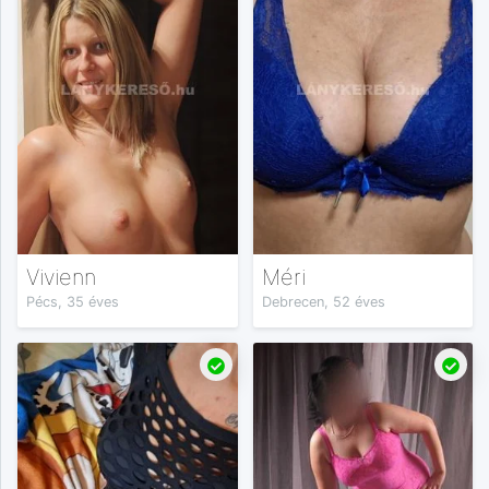
Vivienn
Méri
Pécs, 35 éves
Debrecen, 52 éves