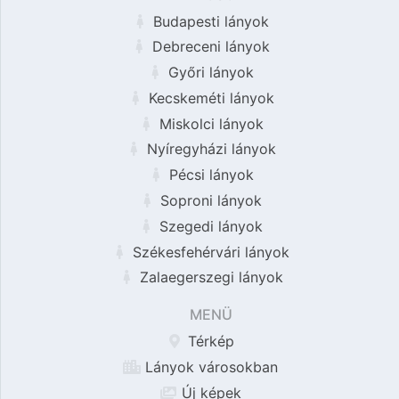
Budapesti lányok
Debreceni lányok
Győri lányok
Kecskeméti lányok
Miskolci lányok
Nyíregyházi lányok
Pécsi lányok
Soproni lányok
Szegedi lányok
Székesfehérvári lányok
Zalaegerszegi lányok
MENÜ
Térkép
Lányok városokban
Új képek