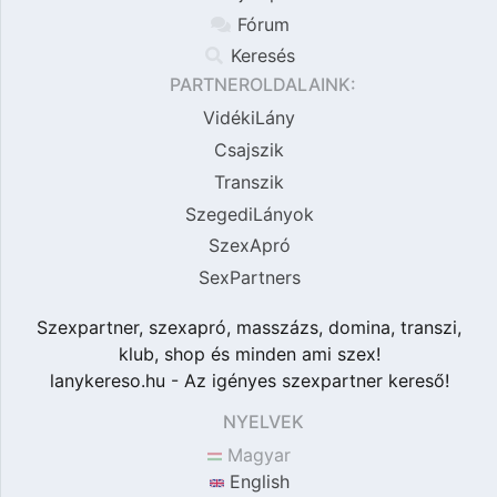
Fórum
Keresés
PARTNEROLDALAINK:
VidékiLány
Csajszik
Transzik
SzegediLányok
SzexApró
SexPartners
Szexpartner, szexapró, masszázs, domina, transzi,
klub, shop és minden ami szex!
lanykereso.hu - Az igényes szexpartner kereső!
NYELVEK
Magyar
English