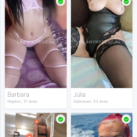
Barbara
Júlia
Napkor, 31 éves
Debrecen, 53 éves