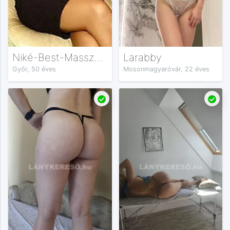
Niké-Best-Masszázs
Larabby
Győr, 50 éves
Mosonmagyaróvár, 22 éves