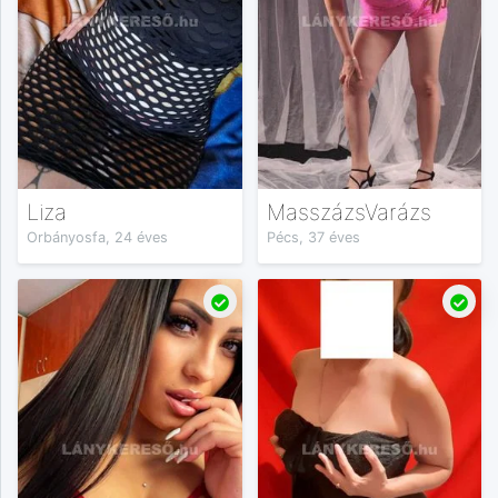
Liza
MasszázsVarázs
Orbányosfa, 24 éves
Pécs, 37 éves