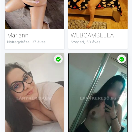
Mariann
WEBCAMBELLA
Nyíregyháza, 37 éves
Szeged, 53 éves