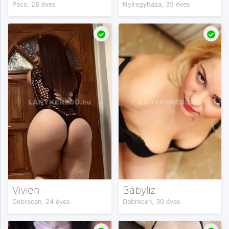
Pécs, 28 éves
Nyíregyháza, 35 éves
Vivien
Babyliz
Debrecen, 24 éves
Debrecen, 30 éves