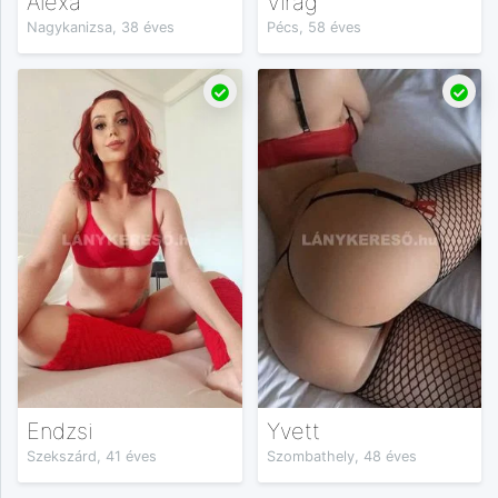
Alexa
Virág
Nagykanizsa, 38 éves
Pécs, 58 éves
Endzsi
Yvett
Szekszárd, 41 éves
Szombathely, 48 éves