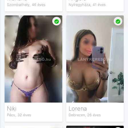
Szombathely, 46 éves
Nyíregyháza, 41 éves
Niki
Lorena
Pécs, 32 éves
Debrecen, 26 éves