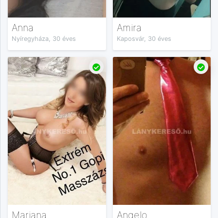
Anna
Amira
Nyíregyháza, 30 éves
Kaposvár, 30 éves
Mariana
Angelo