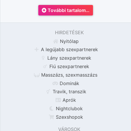
További tartalom…
HIRDETÉSEK
Nyitólap
A legújabb szexpartnerek
Lány szexpartnerek
Fiú szexpartnerek
Masszázs, szexmasszázs
Dominák
Travik, transzik
Aprók
Nightclubok
Szexshopok
VÁROSOK