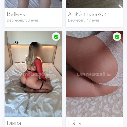
Belleya
Anikó masszőz
Debrecen, 36 éves
Debrecen, 47 éves
Diana
Liána