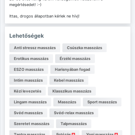
megértésedet! :-)
Ittas, drogos állapotban kérlek ne hívj!
Lehetőségek
Anti stressz masszázs
Csúszka masszázs
Erotikus masszázs
Érzéki masszázs
ESZO masszázs
Harisnyában fogad
Intim masszázs
Kebel masszázs
Kézi levezetés
Klasszikus masszázs
Lingam masszázs
Masszázs
Sport masszázs
Svéd masszázs
Svéd-relax masszázs
Szeretet masszázs
Talpmasszázs
Tantra masszázs
Fotózás
Yoni masszázs