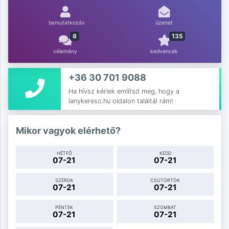
bemutatkozás
üzenet
8
135
vélemény
kedvencek
+36 30 701 9088
Ha hívsz kérlek említsd meg, hogy a
lanykereso.hu oldalon találtál rám!
Mikor vagyok elérhető?
HÉTFŐ
KEDD
07-21
07-21
SZERDA
CSÜTÖRTÖK
07-21
07-21
PÉNTEK
SZOMBAT
07-21
07-21