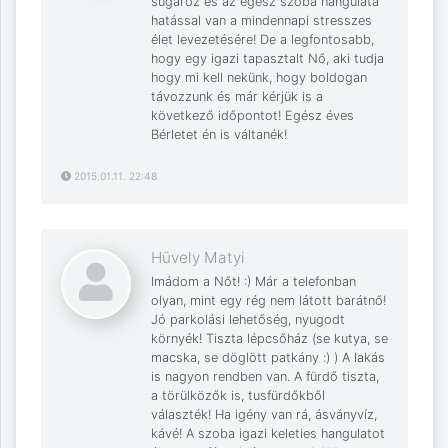
sugároz és az egész szoba hangulata
hatással van a mindennapi stresszes
élet levezetésére! De a legfontosabb,
hogy egy igazi tapasztalt Nő, aki tudja
hogy mi kell nekünk, hogy boldogan
távozzunk és már kérjük is a
következő időpontot! Egész éves
Bérletet én is váltanék!
2015.01.11. 22:48
Hüvely Matyi
Imádom a Nőt! :) Már a telefonban
olyan, mint egy rég nem látott barátnő!
Jó parkolási lehetőség, nyugodt
környék! Tiszta lépcsőház (se kutya, se
macska, se döglött patkány :) ) A lakás
is nagyon rendben van. A fürdő tiszta,
a törülközők is, tusfürdőkből
választék! Ha igény van rá, ásványvíz,
kávé! A szoba igazi keleties hangulatot