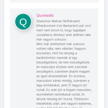
Quowadis
Sziasztok Kedves férfitársaim!
Elhatároztam írok Barbaráról pár sort
mert nem bírom ki, hogy taglaljam
csodálatos élményt amit átéltem nála
már nagyon sokszor.
Mint már említettem már sokszor
voltam nála, nem véletlen. Nagyon
közvetlen, mint ha tényleg a
barátnőmhöz mennék el egy
beszélgetésre, de nem beszélgetünk,
én masszázs közben nem szeretek
beszélgetni, szeretem átadni magam
az igazi élvezeteknek. Én erotikus
masszázst kérek mindíg, szeretem a
lágy érintéseket, amit Ő nagyon jól
csinál. Ez után jön a lingam masszázs,
eszméletlen technikával csinál, itt
látszik tényleg ért hozzá. Többszöri
késleltetés után, ami nagyon kellemes,