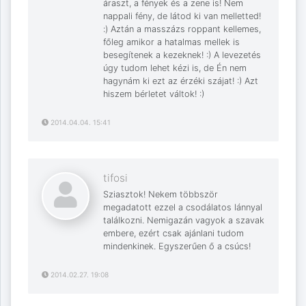
áraszt, a fények és a zene is! Nem
nappali fény, de látod ki van melletted!
:) Aztán a masszázs roppant kellemes,
főleg amikor a hatalmas mellek is
besegítenek a kezeknek! :) A levezetés
úgy tudom lehet kézi is, de Én nem
hagynám ki ezt az érzéki szájat! :) Azt
hiszem bérletet váltok! :)
2014.04.04. 15:41
tifosi
Sziasztok! Nekem többször
megadatott ezzel a csodálatos lánnyal
találkozni. Nemigazán vagyok a szavak
embere, ezért csak ajánlani tudom
mindenkinek. Egyszerűen ő a csúcs!
2014.02.27. 19:08