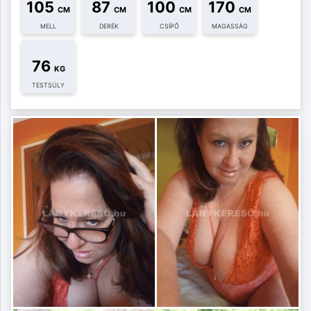
105
87
100
170
CM
CM
CM
CM
MELL
DERÉK
CSÍPŐ
MAGASSÁG
76
KG
TESTSÚLY