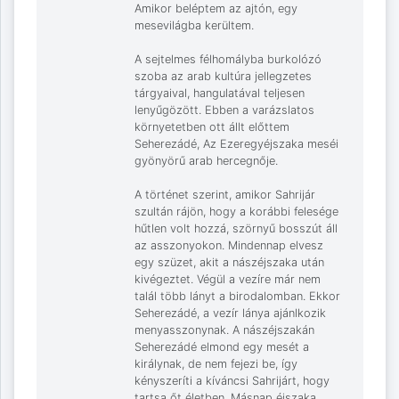
Amikor beléptem az ajtón, egy
mesevilágba kerültem.
A sejtelmes félhomályba burkolózó
szoba az arab kultúra jellegzetes
tárgyaival, hangulatával teljesen
lenyűgözött. Ebben a varázslatos
környetetben ott állt előttem
Seherezádé, Az Ezeregyéjszaka meséi
gyönyörű arab hercegnője.
A történet szerint, amikor Sahrijár
szultán rájön, hogy a korábbi felesége
hűtlen volt hozzá, szörnyű bosszút áll
az asszonyokon. Mindennap elvesz
egy szüzet, akit a nászéjszaka után
kivégeztet. Végül a vezíre már nem
talál több lányt a birodalomban. Ekkor
Seherezádé, a vezír lánya ajánlkozik
menyasszonynak. A nászéjszakán
Seherezádé elmond egy mesét a
királynak, de nem fejezi be, így
kényszeríti a kíváncsi Sahrijárt, hogy
tartsa őt életben. Másnap éjszaka,