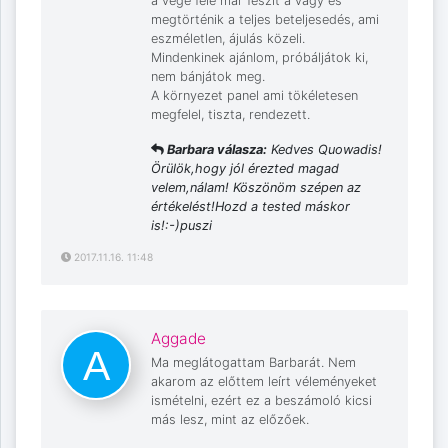
a vége felé már feszít a vágy és
megtörténik a teljes beteljesedés, ami
eszméletlen, ájulás közeli.
Mindenkinek ajánlom, próbáljátok ki,
nem bánjátok meg.
A környezet panel ami tökéletesen
megfelel, tiszta, rendezett.
Barbara válasza:
Kedves Quowadis!
Örülök,hogy jól érezted magad
velem,nálam! Köszönöm szépen az
értékelést!Hozd a tested máskor
is!:-)puszi
2017.11.16. 11:48
Aggade
Ma meglátogattam Barbarát. Nem
akarom az előttem leírt véleményeket
ismételni, ezért ez a beszámoló kicsi
más lesz, mint az előzőek.