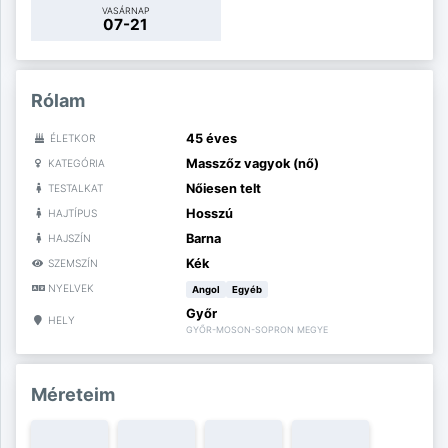
VASÁRNAP
07-21
Rólam
45 éves
ÉLETKOR
Masszőz vagyok (nő)
KATEGÓRIA
Nőiesen telt
TESTALKAT
Hosszú
HAJTÍPUS
Barna
HAJSZÍN
Kék
SZEMSZÍN
NYELVEK
Angol
Egyéb
Győr
HELY
GYŐR-MOSON-SOPRON MEGYE
Méreteim