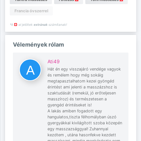
Francia óvszerrel
*A
-al jelöltek
extrának
számítanak!
Vélemények rólam
Ati49
Hát én egy visszajáró vendége vagyok
és remélem hogy még sokáig
megtapasztalhatom kezei gyöngéd
érintést ami jelenti a masszázshoz is
szaktudását (remekül, jó erőteljesen
masszíroz) és természetesen a
gyengéd érintéseket is!
A lakás amiben fogadott egy
hangulatos,tiszta félhomályban úszó
gyergyákkal kivilágított szoba közepén
egy masszazsággyal! Zuhannyal
kezdtem , utána hasonfekve kezdett
masszírozni, mindig megkérdezte nem