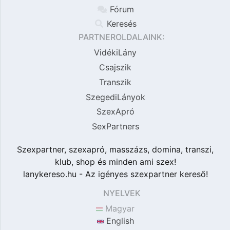
Fórum
Keresés
PARTNEROLDALAINK:
VidékiLány
Csajszik
Transzik
SzegediLányok
SzexApró
SexPartners
Szexpartner, szexapró, masszázs, domina, transzi,
klub, shop és minden ami szex!
lanykereso.hu - Az igényes szexpartner kereső!
NYELVEK
Magyar
English