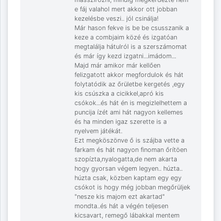
e fáj valahol mert akkor ott jobban
kezelésbe veszi.. jól csinálja!
Már hason fekve is be be csusszanik a
keze a combjaim közé és izgatóan
megtalálja hátulról is a szerszámomat
és már így kezd izgatni...imádom...
Majd már amikor már kellően
felizgatott akkor megfordulok és hát
folytatódik az őrületbe kergetés ,egy
kis csúszka a cicikkel,apró kis
csókok...és hát én is megizlelhettem a
puncija ízét ami hát nagyon kellemes
és ha minden igaz szerette is a
nyelvem játékát.
Ezt megköszönve ő is szájba vette a
farkam és hát nagyon finoman őrítöen
szopízta,nyalogatta,de nem akarta
hogy gyorsan végem legyen.. húzta..
húzta csak, közben kaptam egy egy
csókot is hogy még jobban megőrüljek
"nesze kis majom ezt akartad"
mondta..és hát a végén teljesen
kicsavart, remegő lábakkal mentem