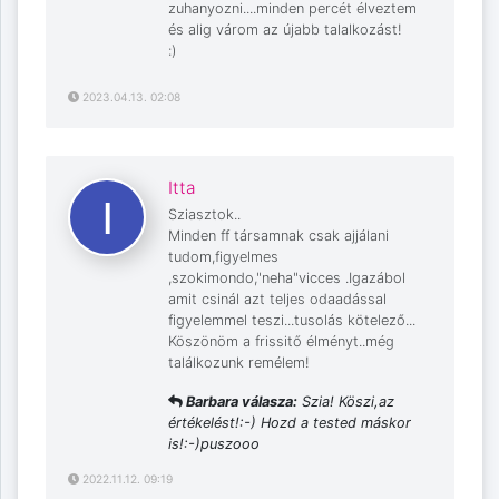
zuhanyozni....minden percét élveztem
és alig várom az újabb talalkozást!
:)
2023.04.13. 02:08
Itta
Sziasztok..
Minden ff társamnak csak ajjálani
tudom,figyelmes
,szokimondo,"neha"vicces .Igazábol
amit csinál azt teljes odaadással
figyelemmel teszi...tusolás kötelező...
Köszönöm a frissitő élményt..még
találkozunk remélem!
Barbara válasza:
Szia! Köszi,az
értékelést!:-) Hozd a tested máskor
is!:-)puszooo
2022.11.12. 09:19