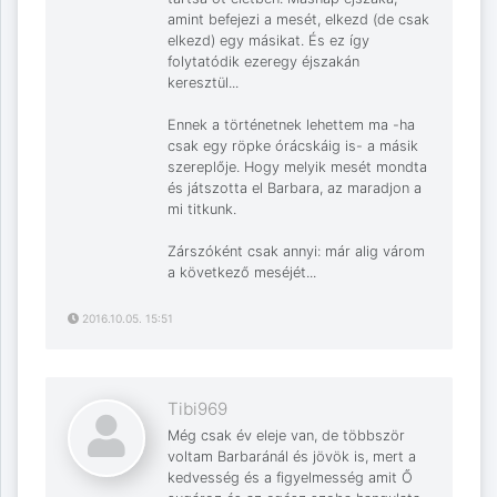
amint befejezi a mesét, elkezd (de csak
elkezd) egy másikat. És ez így
folytatódik ezeregy éjszakán
keresztül...
Ennek a történetnek lehettem ma -ha
csak egy röpke órácskáig is- a másik
szereplője. Hogy melyik mesét mondta
és játszotta el Barbara, az maradjon a
mi titkunk.
Zárszóként csak annyi: már alig várom
a következő meséjét...
2016.10.05. 15:51
Tibi969
Még csak év eleje van, de többször
voltam Barbaránál és jövök is, mert a
kedvesség és a figyelmesség amit Ő