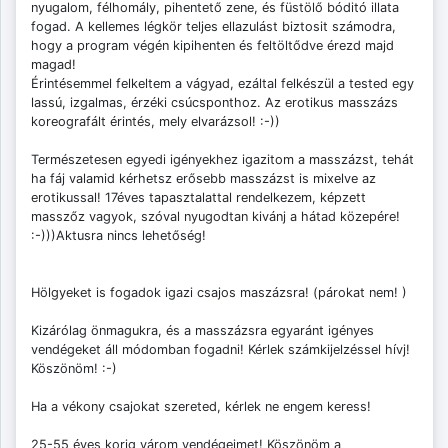
nyugalom, félhomály, pihentető zene, és füstölő bóditó illata
fogad. A kellemes légkör teljes ellazulást biztosit számodra,
hogy a program végén kipihenten és feltöltődve érezd majd
magad!
Érintésemmel felkeltem a vágyad, ezáltal felkészül a tested egy
lassú, izgalmas, érzéki csúcsponthoz. Az erotikus masszázs
koreografált érintés, mely elvarázsol! :-))
Természetesen egyedi igényekhez igazitom a masszázst, tehát
ha fáj valamid kérhetsz erősebb masszázst is mixelve az
erotikussal! 17éves tapasztalattal rendelkezem, képzett
masszőz vagyok, szóval nyugodtan kivánj a hátad közepére!
:-)))Aktusra nincs lehetőség!
Hölgyeket is fogadok igazi csajos maszázsra! (párokat nem! )
Kizárólag önmagukra, és a masszázsra egyaránt igényes
vendégeket áll módomban fogadni! Kérlek számkijelzéssel hívj!
Köszönöm! :-)
Ha a vékony csajokat szereted, kérlek ne engem keress!
25-55 éves korig várom vendégeimet! Köszönöm a