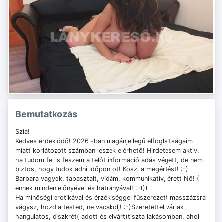
Bemutatkozás
Szia!
Kedves érdeklödő! 2026 -ban magánjellegű elfoglaltságaim
miatt korlátozott számban leszek elérhető! Hirdetésem aktiv,
ha tudom fel is feszem a telót információ adás végett, de nem
biztos, hogy tudok adni időpontot! Koszi a megértést! :-)
Barbara vagyok, tapasztalt, vidám, kommunikativ, érett Nő! (
ennek minden előnyével és hátrányával! :-)))
Ha minőségi erotikával és érzékiséggel fűszerezett masszázsra
vágysz, hozd a tested, ne vacakolj! :-)Szeretettel várlak
hangulatos, diszkrét( adott és elvárt)tiszta lakásomban, ahol