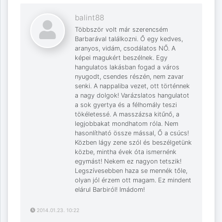
balint88
Többször volt már szerencsém
Barbarával találkozni. Ő egy kedves,
aranyos, vidám, csodálatos NŐ. A
képei magukért beszélnek. Egy
hangulatos lakásban fogad a város
nyugodt, csendes részén, nem zavar
senki. A nappaliba vezet, ott történnek
a nagy dolgok! Varázslatos hangulatot
a sok gyertya és a félhomály teszi
tökéletessé. A masszázsa kitűnő, a
legjobbakat mondhatom róla. Nem
hasonlítható össze mással, Ő a csúcs!
Közben lágy zene szól és beszélgetünk
közbe, mintha évek óta ismernénk
egymást! Nekem ez nagyon tetszik!
Legszívesebben haza se mennék tőle,
olyan jól érzem ott magam. Ez mindent
elárul Barbiról! Imádom!
2014.01.23. 10:22