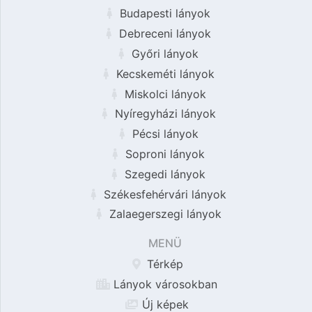
Budapesti lányok
Debreceni lányok
Győri lányok
Kecskeméti lányok
Miskolci lányok
Nyíregyházi lányok
Pécsi lányok
Soproni lányok
Szegedi lányok
Székesfehérvári lányok
Zalaegerszegi lányok
MENÜ
Térkép
Lányok városokban
Új képek