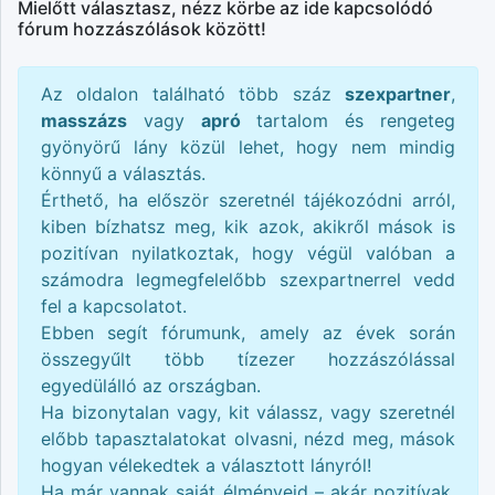
Mielőtt választasz, nézz körbe az ide kapcsolódó
fórum hozzászólások között!
Az oldalon található több száz
szexpartner
,
masszázs
vagy
apró
tartalom és rengeteg
gyönyörű lány közül lehet, hogy nem mindig
könnyű a választás.
Érthető, ha először szeretnél tájékozódni arról,
kiben bízhatsz meg, kik azok, akikről mások is
pozitívan nyilatkoztak, hogy végül valóban a
számodra legmegfelelőbb szexpartnerrel vedd
fel a kapcsolatot.
Ebben segít fórumunk, amely az évek során
összegyűlt több tízezer hozzászólással
egyedülálló az országban.
Ha bizonytalan vagy, kit válassz, vagy szeretnél
előbb tapasztalatokat olvasni, nézd meg, mások
hogyan vélekedtek a választott lányról!
Ha már vannak saját élményeid – akár pozitívak,