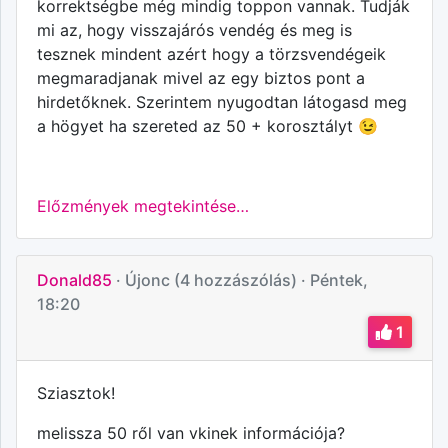
korrektségbe még mindig toppon vannak. Tudják
mi az, hogy visszajárós vendég és meg is
tesznek mindent azért hogy a törzsvendégeik
megmaradjanak mivel az egy biztos pont a
hirdetőknek. Szerintem nyugodtan látogasd meg
a högyet ha szereted az 50 + korosztályt 😉
Előzmények megtekintése…
Donald85
· Újonc (4 hozzászólás)
· Péntek,
18:20
1
Sziasztok!
melissza 50 ről van vkinek információja?