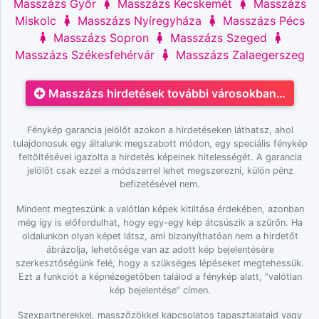
Masszázs Győr
Masszázs Kecskemét
Masszázs
Miskolc
Masszázs Nyíregyháza
Masszázs Pécs
Masszázs Sopron
Masszázs Szeged
Masszázs Székesfehérvár
Masszázs Zalaegerszeg
Masszázs hirdetések további városokban…
Fénykép garancia jelölőt azokon a hirdetéseken láthatsz, ahol
tulajdonosuk egy általunk megszabott módon, egy speciális fénykép
feltöltésével igazolta a hirdetés képeinek hitelességét. A garancia
jelölőt csak ezzel a módszerrel lehet megszerezni, külön pénz
befizetésével nem.
Mindent megteszünk a valótlan képek kitiltása érdekében, azonban
még így is előfordulhat, hogy egy-egy kép átcsúszik a szűrőn. Ha
oldalunkon olyan képet látsz, ami bizonyíthatóan nem a hirdetőt
ábrázolja, lehetősége van az adott kép bejelentésére
szerkesztőségünk felé, hogy a szükséges lépéseket megtehessük.
Ezt a funkciót a képnézegetőben találod a fénykép alatt, "valótlan
kép bejelentése" címen.
Szexpartnerekkel, masszőzökkel kapcsolatos tapasztalataid vagy