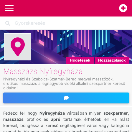
Hirdetések
Hozzászólások
Masszázs Nyíregyháza
Nyíregyházi és Szabolcs-Szatmár-Bereg megyei masszőzök, 
erotikus masszázs a legnagyobb vidéki alkalmi szexpartner kereső 
oldalon!
Fedezd fel, hogy
Nyíregyháza
városában milyen
szexpartner
,
masszázs
profilok és
apró
tartalmak érhetőek el! Ha mást
keresel, böngéssz a kereső segítségével város vagy kategória
szerint is. Ha nem csak ebben a városban keresel szexpartnert