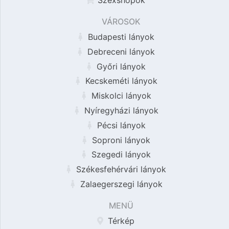
Szexshopok
VÁROSOK
Budapesti lányok
Debreceni lányok
Győri lányok
Kecskeméti lányok
Miskolci lányok
Nyíregyházi lányok
Pécsi lányok
Soproni lányok
Szegedi lányok
Székesfehérvári lányok
Zalaegerszegi lányok
MENÜ
Térkép