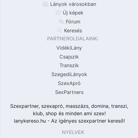
Lányok városokban
Új képek
Fórum
Keresés
PARTNEROLDALAINK:
VidékiLány
Csajszik
Transzik
SzegediLányok
SzexApró
SexPartners
Szexpartner, szexapró, masszázs, domina, transzi,
klub, shop és minden ami szex!
lanykereso.hu - Az igényes szexpartner kereső!
NYELVEK