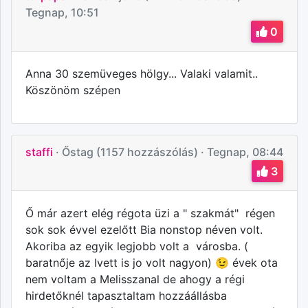
Tegnap, 10:51
0
Anna 30 szemüveges hölgy... Valaki valamit..
Köszönöm szépen
staffi
· Őstag (1157 hozzászólás)
· Tegnap, 08:44
3
Ő már azert elég régota üzi a " szakmát" régen
sok sok évvel ezelőtt Bia nonstop néven volt.
Akoriba az egyik legjobb volt a városba. (
baratnője az Ivett is jo volt nagyon) 😉 évek ota
nem voltam a Melisszanal de ahogy a régi
hirdetőknél tapasztaltam hozzáállásba