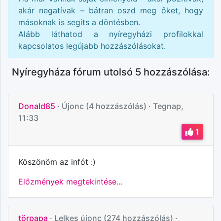
akár negatívak – bátran oszd meg őket, hogy
másoknak is segíts a döntésben.
Alább láthatod a
nyíregyházi
profilokkal
kapcsolatos legújabb hozzászólásokat.
Nyíregyháza fórum utolsó 5 hozzászólása:
Donald85
· Újonc (4 hozzászólás)
· Tegnap,
11:33
1
Köszönöm az infót :)
Előzmények megtekintése…
törpapa
· Lelkes újonc (274 hozzászólás)
·