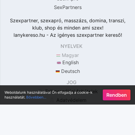
SexPartners
Szexpartner, szexapró, masszázs, domina, transzi,
klub, shop és minden ami szex!
lanykereso.hu - Az igényes szexpartner kereső!
NYELVEK
Magyar
English
Deutsch
JOG
Felhasználási feltételek
Weboldalunk használatával Ön elfogadja a cookie-k
Rendben
használatát.
Bővebben…
Adatvédelem
Törvény
Kapcsolat
© 2026 lanykereso.hu (minden jog fenntartva)