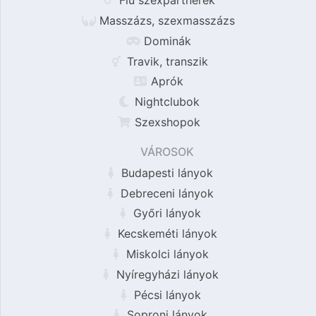
Fiú szexpartnerek
Masszázs, szexmasszázs
Dominák
Travik, transzik
Aprók
Nightclubok
Szexshopok
VÁROSOK
Budapesti lányok
Debreceni lányok
Győri lányok
Kecskeméti lányok
Miskolci lányok
Nyíregyházi lányok
Pécsi lányok
Soproni lányok