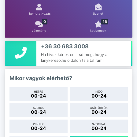
bemutatkozás
üzenet
0
16
vélemény
kedvencek
+36 30 683 3008
Ha hívsz kérlek említsd meg, hogy a
lanykereso.hu oldalon találtál rám!
Mikor vagyok elérhető?
HÉTFŐ
KEDD
00-24
00-24
SZERDA
CSÜTÖRTÖK
00-24
00-24
PÉNTEK
SZOMBAT
00-24
00-24