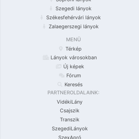
Szegedi lányok
Székesfehérvári lányok
Zalaegerszegi lányok
MENÜ
Térkép
Lányok városokban
Új képek
Fórum
Keresés
PARTNEROLDALAINK:
VidékiLány
Csajszik
Transzik
SzegediLányok
SzexApró