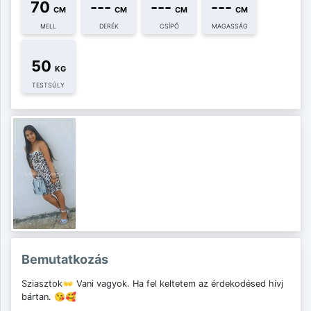
70
---
---
---
CM
CM
CM
CM
MELL
DERÉK
CSÍPŐ
MAGASSÁG
50
KG
TESTSÚLY
Bemutatkozás
Sziasztok👐 Vani vagyok. Ha fel keltetem az érdekodésed hívj
bártan. 😘🥰