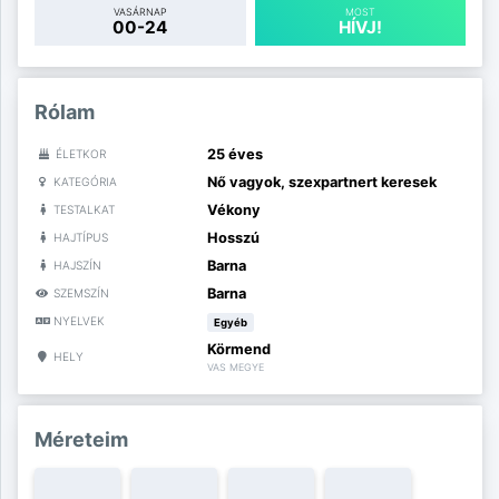
VASÁRNAP
MOST
00-24
HÍVJ!
Rólam
25 éves
ÉLETKOR
Nő vagyok, szexpartnert keresek
KATEGÓRIA
Vékony
TESTALKAT
Hosszú
HAJTÍPUS
Barna
HAJSZÍN
Barna
SZEMSZÍN
NYELVEK
Egyéb
Körmend
HELY
VAS MEGYE
Méreteim