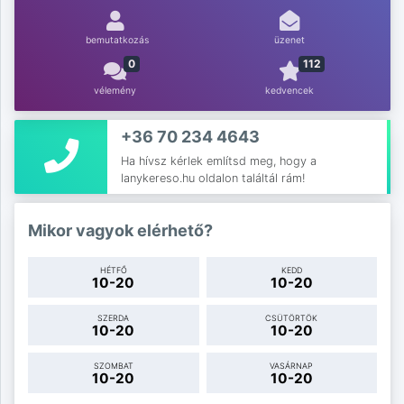
bemutatkozás
üzenet
0
112
vélemény
kedvencek
+36 70 234 4643
Ha hívsz kérlek említsd meg, hogy a
lanykereso.hu oldalon találtál rám!
Mikor vagyok elérhető?
HÉTFŐ
KEDD
10-20
10-20
SZERDA
CSÜTÖRTÖK
10-20
10-20
SZOMBAT
VASÁRNAP
10-20
10-20