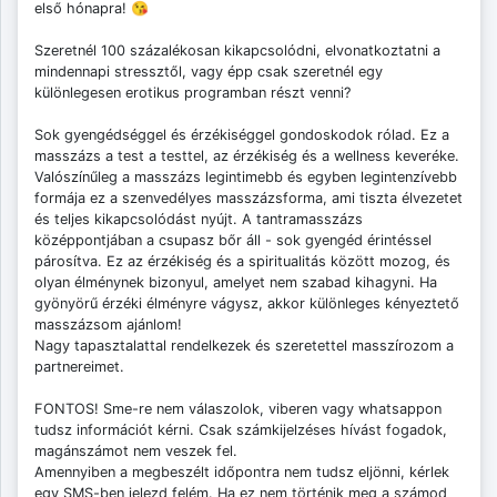
első hónapra! 😘
Szeretnél 100 százalékosan kikapcsolódni, elvonatkoztatni a
mindennapi stressztől, vagy épp csak szeretnél egy
különlegesen erotikus programban részt venni?
Sok gyengédséggel és érzékiséggel gondoskodok rólad. Ez a
masszázs a test a testtel, az érzékiség és a wellness keveréke.
Valószínűleg a masszázs legintimebb és egyben legintenzívebb
formája ez a szenvedélyes masszázsforma, ami tiszta élvezetet
és teljes kikapcsolódást nyújt. A tantramasszázs
középpontjában a csupasz bőr áll - sok gyengéd érintéssel
párosítva. Ez az érzékiség és a spiritualitás között mozog, és
olyan élménynek bizonyul, amelyet nem szabad kihagyni. Ha
gyönyörű érzéki élményre vágysz, akkor különleges kényeztető
masszázsom ajánlom!
Nagy tapasztalattal rendelkezek és szeretettel masszírozom a
partnereimet.
FONTOS! Sme-re nem válaszolok, viberen vagy whatsappon
tudsz információt kérni. Csak számkijelzéses hívást fogadok,
magánszámot nem veszek fel.
Amennyiben a megbeszélt időpontra nem tudsz eljönni, kérlek
egy SMS-ben jelezd felém. Ha ez nem történik meg a számod