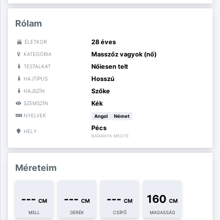
Rólam
28 éves
ÉLETKOR
Masszőz vagyok (nő)
KATEGÓRIA
Nőiesen telt
TESTALKAT
Hosszú
HAJTÍPUS
Szőke
HAJSZÍN
Kék
SZEMSZÍN
NYELVEK
Angol
Német
Pécs
HELY
BARANYA MEGYE
Méreteim
---
---
---
160
CM
CM
CM
CM
MELL
DERÉK
CSÍPŐ
MAGASSÁG