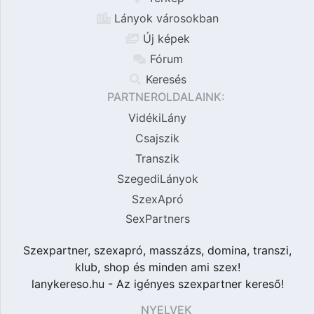
Lányok városokban
Új képek
Fórum
Keresés
PARTNEROLDALAINK:
VidékiLány
Csajszik
Transzik
SzegediLányok
SzexApró
SexPartners
Szexpartner, szexapró, masszázs, domina, transzi,
klub, shop és minden ami szex!
lanykereso.hu - Az igényes szexpartner kereső!
NYELVEK