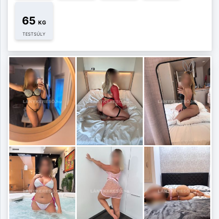
65
KG
TESTSÚLY