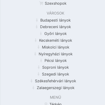
Szexshopok
VÁROSOK
Budapesti lányok
Debreceni lányok
Győri lányok
Kecskeméti lányok
Miskolci lányok
Nyíregyházi lányok
Pécsi lányok
Soproni lányok
Szegedi lányok
Székesfehérvári lányok
Zalaegerszegi lányok
MENÜ
Térkép