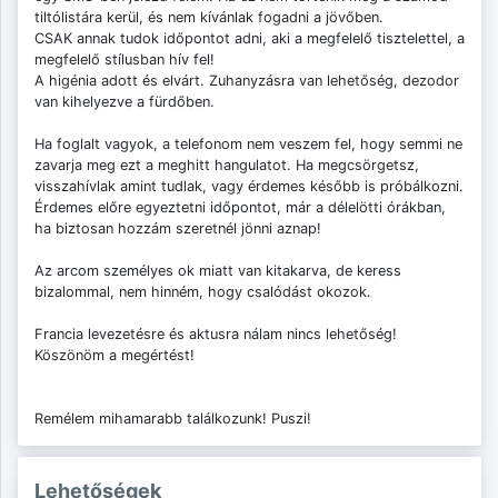
tiltólistára kerül, és nem kívánlak fogadni a jövőben.
CSAK annak tudok időpontot adni, aki a megfelelő tisztelettel, a
megfelelő stílusban hív fel!
A higénia adott és elvárt. Zuhanyzásra van lehetőség, dezodor
van kihelyezve a fürdőben.
Ha foglalt vagyok, a telefonom nem veszem fel, hogy semmi ne
zavarja meg ezt a meghitt hangulatot. Ha megcsörgetsz,
visszahívlak amint tudlak, vagy érdemes később is próbálkozni.
Érdemes előre egyeztetni időpontot, már a délelötti órákban,
ha biztosan hozzám szeretnél jönni aznap!
Az arcom személyes ok miatt van kitakarva, de keress
bizalommal, nem hinném, hogy csalódást okozok.
Francia levezetésre és aktusra nálam nincs lehetőség!
Köszönöm a megértést!
Remélem mihamarabb találkozunk! Puszi!
Lehetőségek