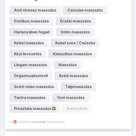
Anti stressz masszázs
Csúszka masszázs
Erotikus masszázs
Érzéki masszázs
Harisnyában fogad
Intim masszázs
Kebel masszázs
Kebel szex / Csúszka
Kézi levezetés
Klasszikus masszázs
Lingam masszázs
Masszázs
Orgazmuskontroll
Svéd masszázs
Svéd-relax masszázs
Talpmasszázs
Tantra masszázs
Yoni masszázs
Prosztata masszázs
Kamerázás
*A
-al jelöltek
extrának
számítanak!