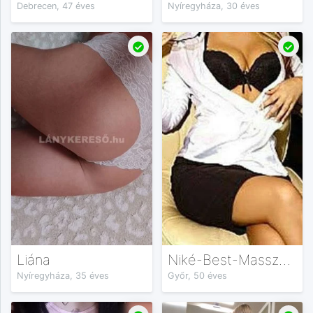
Debrecen, 47 éves
Nyíregyháza, 30 éves
Liána
Niké-Best-Masszázs
Nyíregyháza, 35 éves
Győr, 50 éves