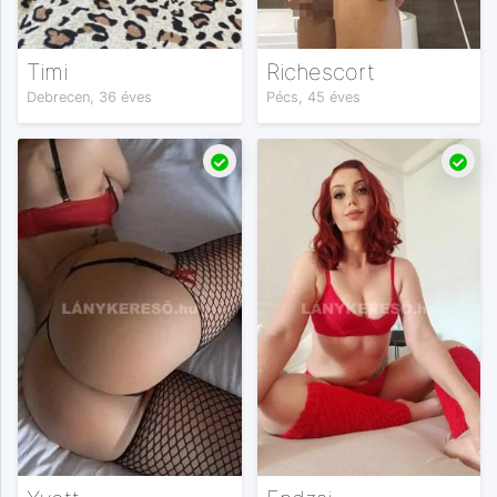
Timi
Richescort
Debrecen, 36 éves
Pécs, 45 éves