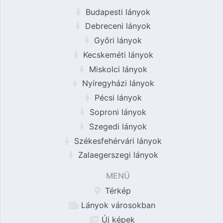
Budapesti lányok
Debreceni lányok
Győri lányok
Kecskeméti lányok
Miskolci lányok
Nyíregyházi lányok
Pécsi lányok
Soproni lányok
Szegedi lányok
Székesfehérvári lányok
Zalaegerszegi lányok
MENÜ
Térkép
Lányok városokban
Új képek