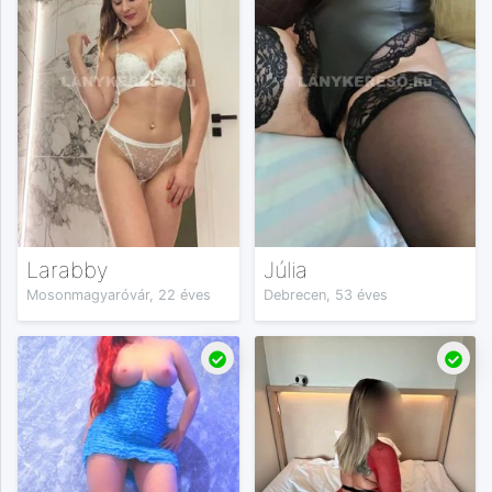
Larabby
Júlia
Mosonmagyaróvár, 22 éves
Debrecen, 53 éves