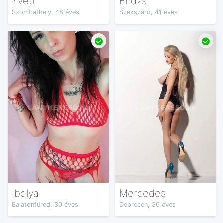
Yvett
Endzsi
Szombathely, 48 éves
Szekszárd, 41 éves
Ibolya
Mercedes
Balatonfüred, 30 éves
Debrecen, 36 éves