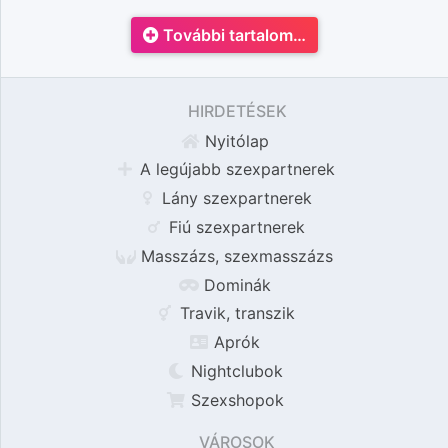
További tartalom…
HIRDETÉSEK
Nyitólap
A legújabb szexpartnerek
Lány szexpartnerek
Fiú szexpartnerek
Masszázs, szexmasszázs
Dominák
Travik, transzik
Aprók
Nightclubok
Szexshopok
VÁROSOK