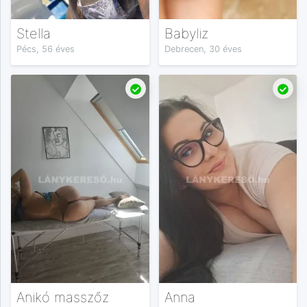
Stella
Babyliz
Pécs, 56 éves
Debrecen, 30 éves
Anikó masszőz
Anna