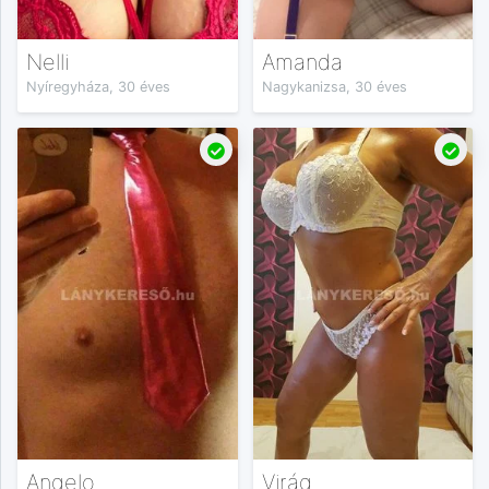
Nelli
Amanda
Nyíregyháza, 30 éves
Nagykanizsa, 30 éves
Angelo
Virág