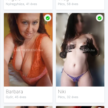
Nyíregyháza, 41 éves
Pécs, 58 éves
Barbara
Niki
Győr, 45 éves
Pécs, 32 éves