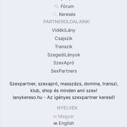
Fórum
Keresés
PARTNEROLDALAINK:
VidékiLány
Csajszik
Transzik
SzegediLányok
SzexApró
SexPartners
Szexpartner, szexapró, masszázs, domina, transzi,
klub, shop és minden ami szex!
lanykereso.hu - Az igényes szexpartner kereső!
NYELVEK
Magyar
English