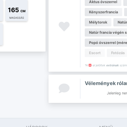
Aktus óvszerrel
165
CM
Kényszerfrancia
MAGASSÁG
Mélytorok
Natúr
Natúr francia végén s
Popó óvszerrel (mére
Escort
Fotózás
*A
-al jelöltek
extrának
számí
Vélemények ról
Jelenleg ne