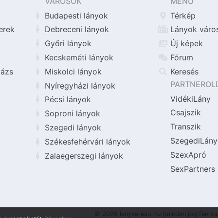
VÁROSOK
MENÜ
Budapesti lányok
Térkép
erek
Debreceni lányok
Lányok váro
Győri lányok
Új képek
Kecskeméti lányok
Fórum
ázs
Miskolci lányok
Keresés
PARTNEROL
Nyíregyházi lányok
VidékiLány
Pécsi lányok
Csajszik
Soproni lányok
Transzik
Szegedi lányok
SzegediLány
Székesfehérvári lányok
SzexApró
Zalaegerszegi lányok
SexPartners
© 2026 lanykereso.hu (minden jog fennta