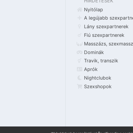
HIRDETÉSEK
Nyitólap
A legújabb szexpartn
Lány szexpartnerek
Fiú szexpartnerek
Masszázs, szexmassz
Dominák
Travik, transzik
Aprók
Nightclubok
Szexshopok