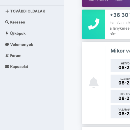
bemutatkozás
üzenet
TOVÁBBI OLDALAK
+36 30 
Keresés
Ha hívsz ké
a lanykereso
Új képek
rám!
Vélemények
Mikor v
Fórum
HÉTFŐ
Kapcsolat
08-2
SZERD
08-2
PÉNTE
08-2
VASÁRN
08-2