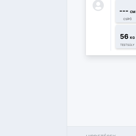
---
CM
CSÍPŐ
56
KG
TESTSÚLY