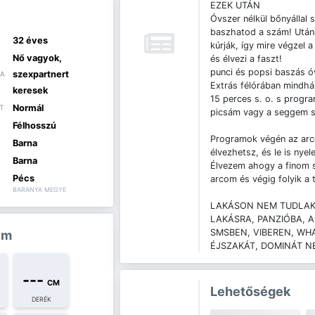
EZEK UTÁN
Óvszer nélkül bőnyálla
baszhatod a szám! Után
32 éves
kúrják, így mire végzel 
Nő vagyok,
és élvezi a faszt!
punci és popsi baszás óv
szexpartnert
IA
Extrás félórában mindhá
keresek
15 perces s. o. s progr
Normál
T
picsám vagy a seggem s
Félhosszú
Programok végén az arco
Barna
élvezhetsz, és le is nyel
Barna
Élvezem ahogy a finom sp
Pécs
arcom és végig folyik a 
BARANYA MEGYE
LAKÁSON NEM TUDLAK
LAKÁSRA, PANZIÓBA, 
SMSBEN, VIBEREN, WH
im
ÉJSZAKÁT, DOMINÁT N
---
CM
Lehetőségek
DERÉK