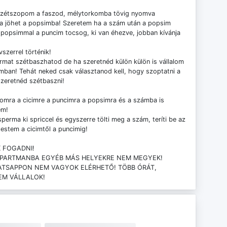
l szétszopom a faszod, mélytorkomba tövig nyomva
a jöhet a popsimba! Szeretem ha a szám után a popsim
a popsimmal a puncim tocsog, ki van éhezve, jobban kívánja
szerrel történik!
rmat szétbaszhatod de ha szeretnéd külön külön is vállalom
amban! Tehát neked csak választanod kell, hogy szoptatni a
zeretnéd szétbaszni!
mra a cicimre a puncimra a popsimra és a számba is
em!
erma ki spriccel és egyszerre tölti meg a szám, teríti be az
testem a cicimtől a puncimig!
 FOGADNI!
APARTMANBA EGYÉB MÁS HELYEKRE NEM MEGYEK!
ATSAPPON NEM VAGYOK ELÉRHETŐ! TÖBB ÓRÁT,
EM VÁLLALOK!