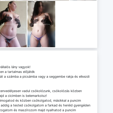
állalós lány vagyok!
n a tartalmas előjáték
zát a számba a picsámba vagy a seggembe rakja és elkezdi
envedélyesen vadul csókolózunk, csókolózás közben
jd a cicimben is belemarkolsz!
simogatod és közben csókolgatod, másikkal a puncim
 addig a tested csókolgatom a farkad és heréid gyengéden
zogatom és maszírozom majd nyalhatod a puncim