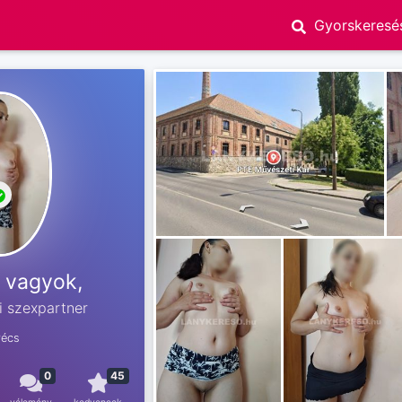
i vagyok,
i szexpartner
Pécs
0
45