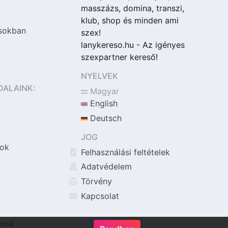
masszázs, domina, transzi,
klub, shop és minden ami
sokban
szex!
lanykereso.hu - Az igényes
szexpartner kereső!
NYELVEK
DALAINK:
Magyar
English
Deutsch
JOG
ok
Felhasználási feltételek
Adatvédelem
Törvény
Kapcsolat
rtva)