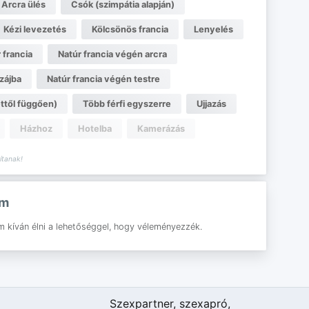
Arcra ülés
Csók (szimpátia alapján)
Kézi levezetés
Kölcsönös francia
Lenyelés
 francia
Natúr francia végén arcra
zájba
Natúr francia végén testre
ttől függően)
Több férfi egyszerre
Ujjazás
Házhoz
Hotelba
Kamerázás
tanak!
am
m kíván élni a lehetőséggel, hogy véleményezzék.
Szexpartner, szexapró,