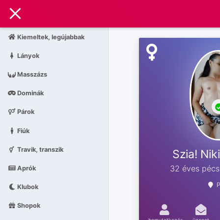
Kiemeltek, legújabbak
Lányok
Masszázs
Dominák
Párok
Fiúk
Travik, transzik
Szia! Nik
32 éves pécs
Aprók
Klubok
Shopok