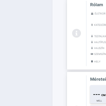
Rólam
ÉLETKOR
KATEGÓR
TESTALKA
HAJTÍPUS
HAJSZÍN
SZEMSZÍN
HELY
Mérete
---
CM
MELL