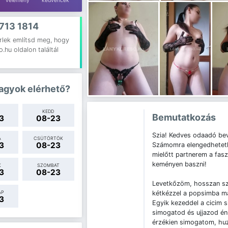
vélemény
kedvencek
713 1814
rlek említsd meg, hogy
.hu oldalon találtál
agyok elérhető?
KEDD
Bemutatkozás
3
08-23
Szia! Kedves odaadó bev
A
CSÜTÖRTÖK
3
08-23
Számomra elengedhetetle
mielőtt partnerem a fas
keményen baszni!
K
SZOMBAT
3
08-23
Levetkőzöm, hosszan sz
kétkézzel a popsimba ma
AP
3
Egyik kezeddel a cicim 
simogatod és ujjazod én
érzékien simogatom, hu