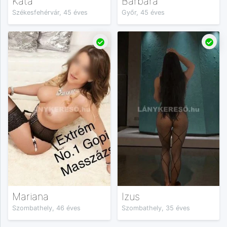
Kata
Barbara
Székesfehérvár, 45 éves
Győr, 45 éves
Mariana
Izus
Szombathely, 46 éves
Szombathely, 35 éves