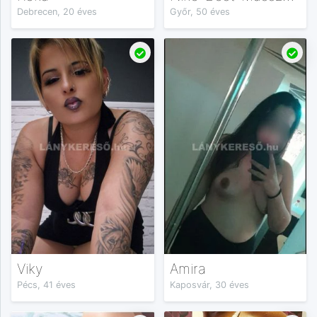
Debrecen, 20 éves
Győr, 50 éves
Viky
Amira
Pécs, 41 éves
Kaposvár, 30 éves