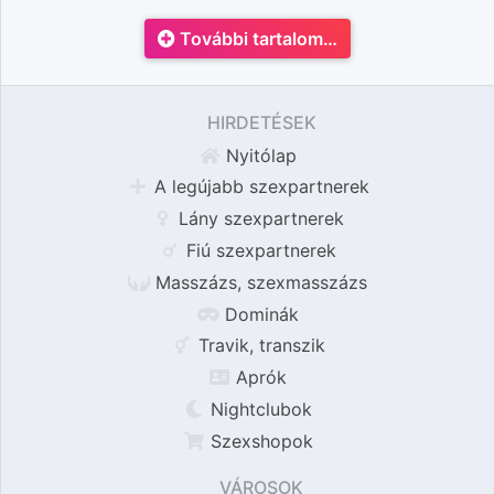
További tartalom…
HIRDETÉSEK
Nyitólap
A legújabb szexpartnerek
Lány szexpartnerek
Fiú szexpartnerek
Masszázs, szexmasszázs
Dominák
Travik, transzik
Aprók
Nightclubok
Szexshopok
VÁROSOK