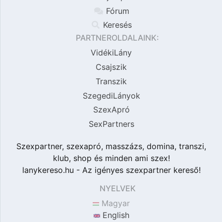
Fórum
Keresés
PARTNEROLDALAINK:
VidékiLány
Csajszik
Transzik
SzegediLányok
SzexApró
SexPartners
Szexpartner, szexapró, masszázs, domina, transzi,
klub, shop és minden ami szex!
lanykereso.hu - Az igényes szexpartner kereső!
NYELVEK
Magyar
English