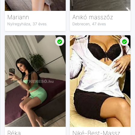
Mariann
Anikó masszőz
Nyíregyháza, 37 éves
Debrecen, 47 éves
Réka
Niké-Best-Masszázs