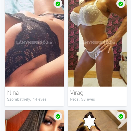
Nina
Virág
Szombathely, 44 éves
Pécs, 58 éves