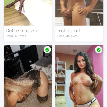
Dottie masszőz
Richescort
Pápa, 40 éves
Pécs, 45 éves