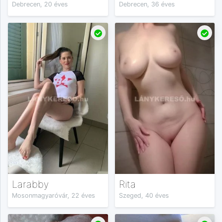
Debrecen, 20 éves
Debrecen, 36 éves
Larabby
Rita
Mosonmagyaróvár, 22 éves
Szeged, 40 éves