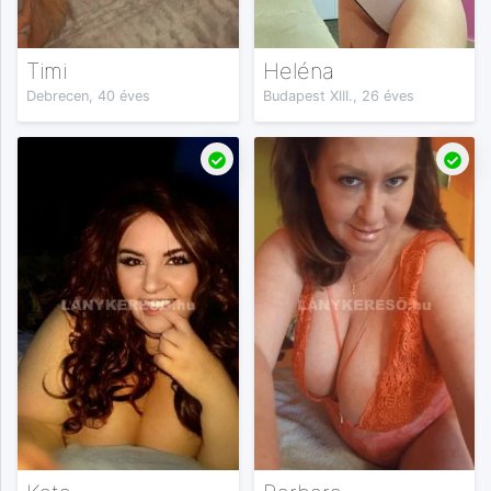
Timi
Heléna
Debrecen, 40 éves
Budapest XIII., 26 éves