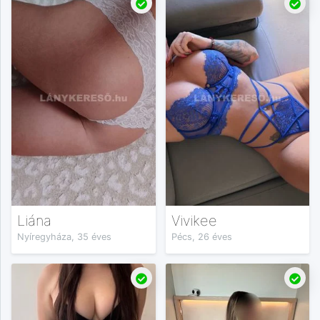
Liána
Vivikee
Nyíregyháza, 35 éves
Pécs, 26 éves