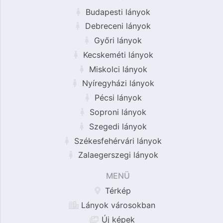
Budapesti lányok
Debreceni lányok
Győri lányok
Kecskeméti lányok
Miskolci lányok
Nyíregyházi lányok
Pécsi lányok
Soproni lányok
Szegedi lányok
Székesfehérvári lányok
Zalaegerszegi lányok
MENÜ
Térkép
Lányok városokban
Új képek