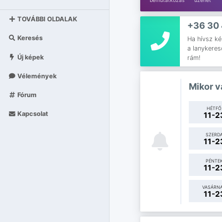
bemutatkozás
üzenet
TOVÁBBI OLDALAK
+36 30
Keresés
Ha hívsz ké
a lanykereso
Új képek
rám!
Vélemények
Mikor v
Fórum
HÉTFŐ
Kapcsolat
11-2
SZERD
11-2
PÉNTE
11-2
VASÁRN
11-2