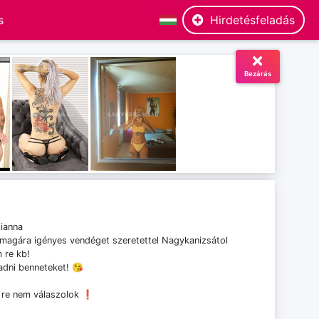
Hirdetésfeladás
Bezárás
lianna
magára igényes vendéget szeretettel Nagykanizsátol
 re kb!
adni benneteket! 😘
 re nem válaszolok ❗️