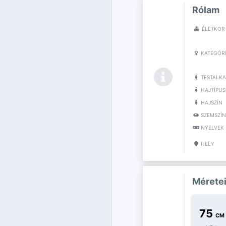
Rólam
ÉLETKOR
KATEGÓR
TESTALKA
HAJTÍPUS
HAJSZÍN
SZEMSZÍN
NYELVEK
HELY
Mérete
75
CM