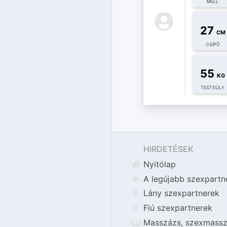
MELL
27
CM
CSÍPŐ
55
KG
TESTSÚLY
HIRDETÉSEK
Nyitólap
A legújabb szexpartn
Lány szexpartnerek
Fiú szexpartnerek
Masszázs, szexmassz