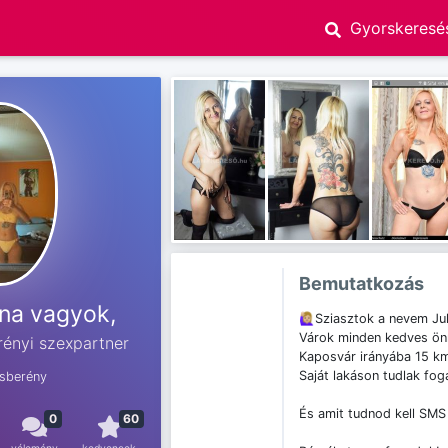
Bemutatkozás
nna vagyok,
🙋🏼‍♀️Sziasztok a nevem Ju
Várok minden kedves ön
rényi szexpartner
Kaposvár irányába 15 km
Saját lakáson tudlak fog
osberény
És amit tudnod kell SMS
0
60