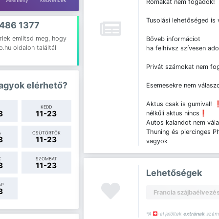
vélemény
kedvencek
Rómákat nem fogadok!
Tusolási lehetőséged is 
 486 1377
rlek említsd meg, hogy
Bőveb informáciot
.hu oldalon találtál
ha felhívsz szívesen ad
Privát számokat nem fo
agyok elérhető?
Esemesekre nem válas
Aktus csak is gumival! 
KEDD
3
11-23
nélkűli aktus nincs❗️
Autos kalandot nem vál
Thuning és piercinges Ph
A
CSÜTÖRTÖK
3
11-23
vagyok
K
SZOMBAT
3
11-23
Lehetőségek
AP
3
Francia szájbaélvezés
*A
-al jelöltek
extrának
számí