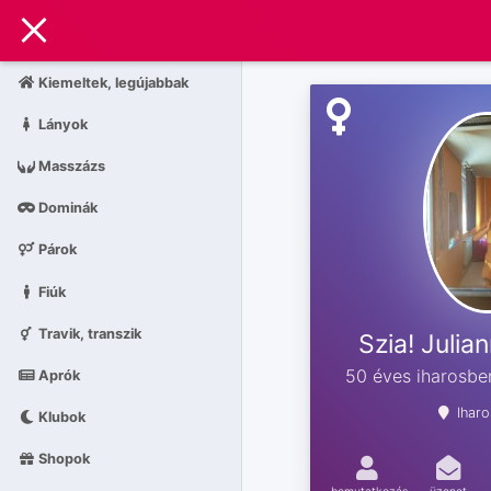
Kiemeltek, legújabbak
Lányok
Masszázs
Dominák
Párok
Fiúk
Travik, transzik
Szia! Julia
50 éves iharosbe
Aprók
Ihar
Klubok
Shopok