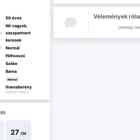
Vélemények ról
50 éves
Nő vagyok,
Jelenleg ne
szexpartnert
IA
keresek
Normál
T
Félhosszú
Szőke
Barna
Német
Iharosberény
SOMOGY MEGYE
im
27
CM