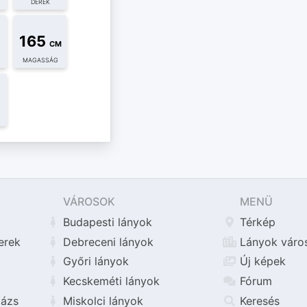
DERÉK
165
CM
MAGASSÁG
VÁROSOK
MENÜ
Budapesti lányok
Térkép
erek
Debreceni lányok
Lányok váro
Győri lányok
Új képek
Kecskeméti lányok
Fórum
ázs
Miskolci lányok
Keresés