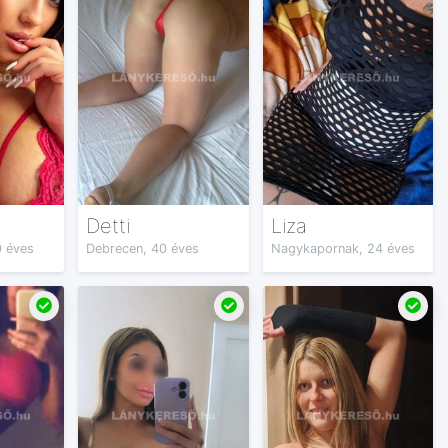
Detti
Liza
0 éves
Debrecen, 40 éves
Nagykapornak, 24 éves