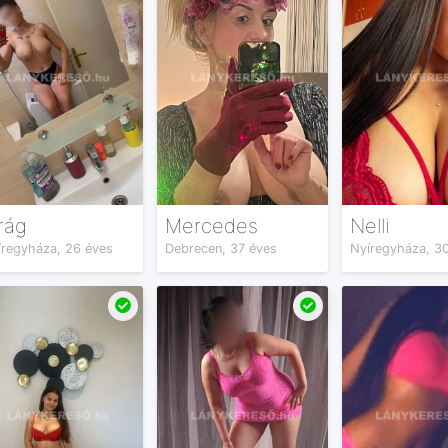
rág
Mercedes
Nelli
íregyháza, 26 éves
Debrecen, 37 éves
Nyíregyháza, 3