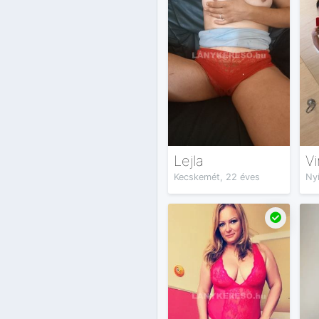
Lejla
Vi
Kecskemét, 22 éves
Ny