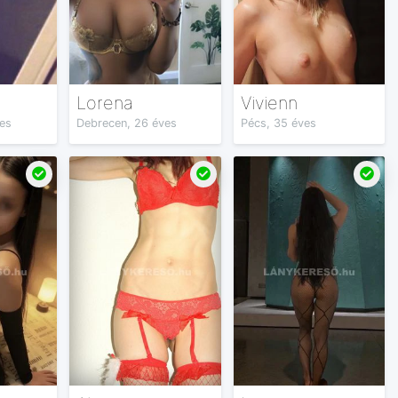
Lorena
Vivienn
es
Debrecen, 26 éves
Pécs, 35 éves