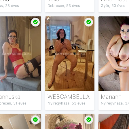
cs, 28 éves
Debrecen, 53 éves
Győr, 50 éves
annuska
WEBCAMBELLA
Mariann
brecen, 31 éves
Nyíregyháza, 53 éves
Nyíregyháza, 37