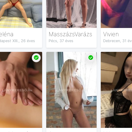
eléna
MasszázsVarázs
Vivien
apest XIII., 26 éves
Pécs, 37 éves
Debrecen, 31 év