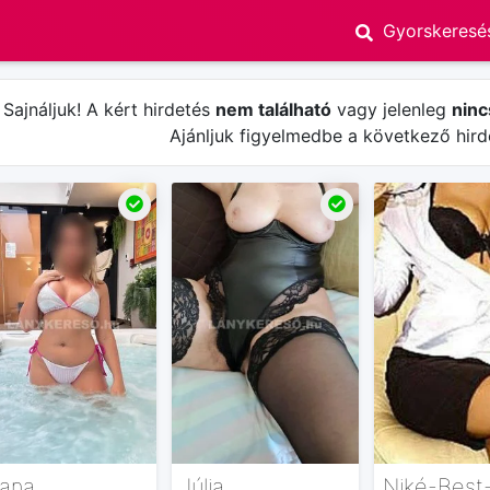
Sajnáljuk! A kért hirdetés
nem található
vagy jelenleg
ninc
Ajánljuk figyelmedbe a következő hird
iana
Júlia