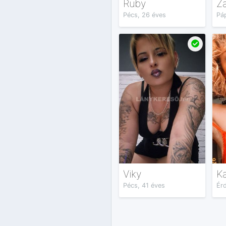
Ruby
Z
Pécs, 26 éves
Pá
Viky
Ka
Pécs, 41 éves
Érd