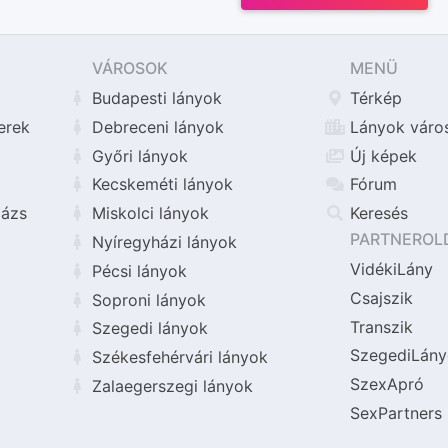
VÁROSOK
MENÜ
Budapesti lányok
Térkép
erek
Debreceni lányok
Lányok váro
Győri lányok
Új képek
Kecskeméti lányok
Fórum
ázs
Miskolci lányok
Keresés
PARTNEROL
Nyíregyházi lányok
VidékiLány
Pécsi lányok
Csajszik
Soproni lányok
Transzik
Szegedi lányok
SzegediLány
Székesfehérvári lányok
SzexApró
Zalaegerszegi lányok
SexPartners