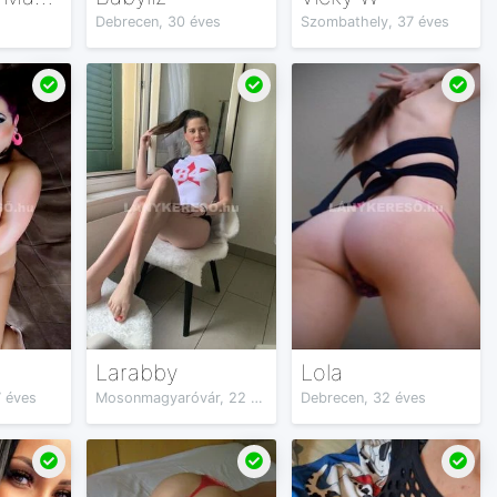
Debrecen, 30 éves
Szombathely, 37 éves
Larabby
Lola
 éves
Mosonmagyaróvár, 22 éves
Debrecen, 32 éves