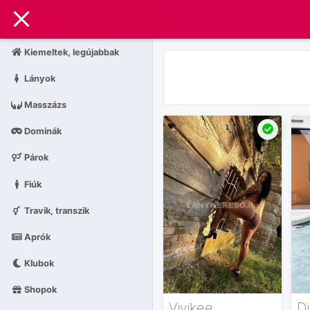
Kiemeltek, legújabbak
Lányok
Masszázs
Dominák
Párok
Fiúk
Travik, transzik
Aprók
Klubok
Shopok
Vivikee
D