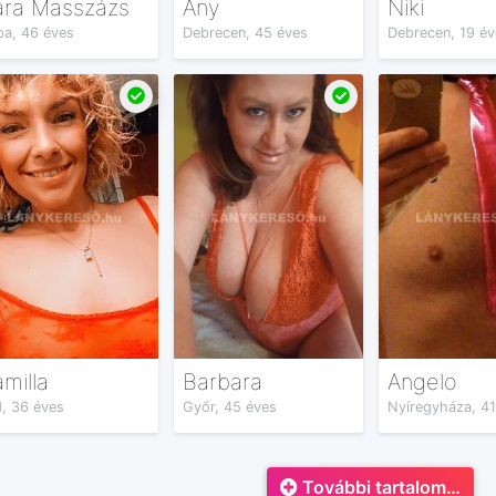
ara Masszázs
Any
Niki
pa, 46 éves
Debrecen, 45 éves
Debrecen, 19 év
milla
Barbara
Angelo
, 36 éves
Győr, 45 éves
Nyíregyháza, 41
További tartalom…