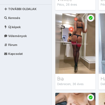
Pécs, 26 éves
Pé
TOVÁBBI OLDALAK
Keresés
Új képek
Vélemények
Fórum
Kapcsolat
Bia
H
Debrecen, 36 éves
De