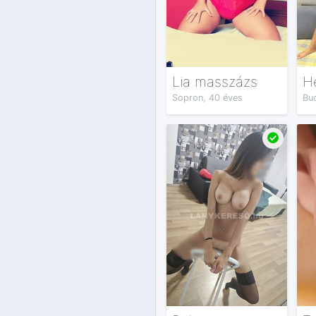
Lia masszázs
H
Sopron, 40 éves
Bud