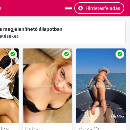
Hirdetésfeladás
s megjeleníthető állapotban
.
etéseket:
Niké-Best-Masszázs
Babyliz
Vicky W