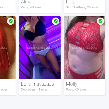
Alma
Izus
es
Pécs, 48 éves
Szombathely, 35 éves
Lora masszázs
Molly
 éves
Debrecen, 41 éves
Pécs, 40 éves