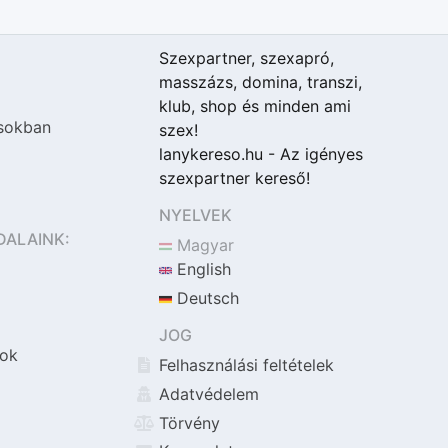
Szexpartner, szexapró,
masszázs, domina, transzi,
klub, shop és minden ami
sokban
szex!
lanykereso.hu - Az igényes
szexpartner kereső!
NYELVEK
DALAINK:
Magyar
English
Deutsch
JOG
ok
Felhasználási feltételek
Adatvédelem
Törvény