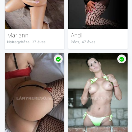
Mariann
Andi
Nyíregyháza, 37 éves
Pécs, 47 éves