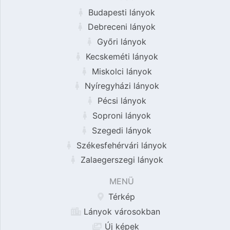
Budapesti lányok
Debreceni lányok
Győri lányok
Kecskeméti lányok
Miskolci lányok
Nyíregyházi lányok
Pécsi lányok
Soproni lányok
Szegedi lányok
Székesfehérvári lányok
Zalaegerszegi lányok
MENÜ
Térkép
Lányok városokban
Új képek