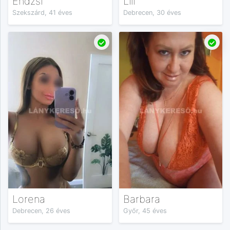
Endzsi
Lili
Szekszárd, 41 éves
Debrecen, 30 éves
Lorena
Barbara
Debrecen, 26 éves
Győr, 45 éves