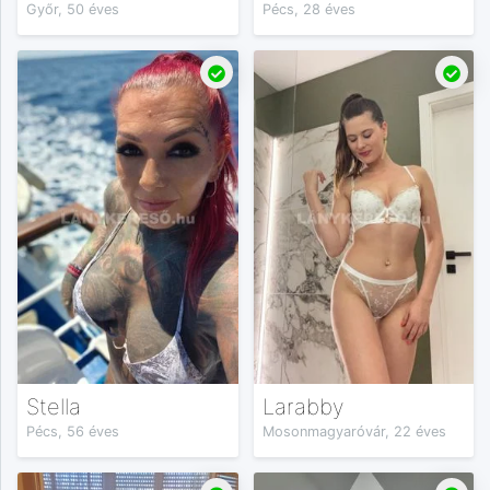
Győr, 50 éves
Pécs, 28 éves
Stella
Larabby
Pécs, 56 éves
Mosonmagyaróvár, 22 éves