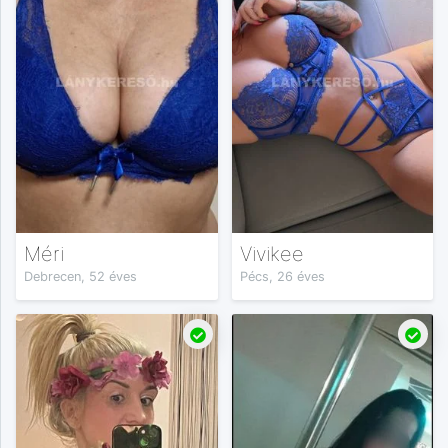
Méri
Vivikee
Debrecen, 52 éves
Pécs, 26 éves