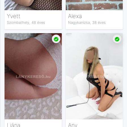
Yvett
Alexa
Szombathely, 48 éves
Nagykanizsa, 38 éves
Liána
Any