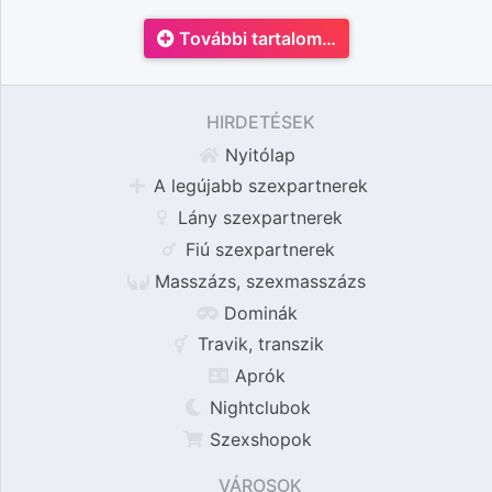
További tartalom…
HIRDETÉSEK
Nyitólap
A legújabb szexpartnerek
Lány szexpartnerek
Fiú szexpartnerek
Masszázs, szexmasszázs
Dominák
Travik, transzik
Aprók
Nightclubok
Szexshopok
VÁROSOK