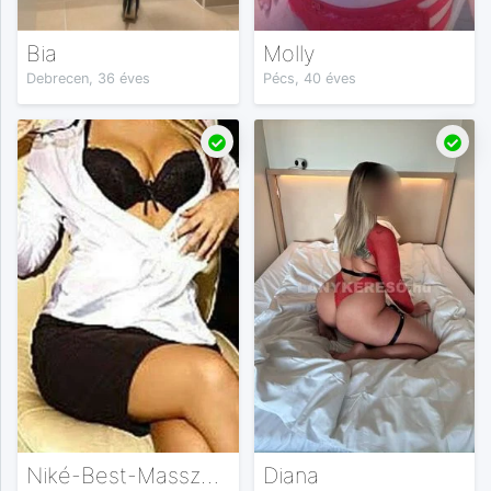
Bia
Molly
Debrecen, 36 éves
Pécs, 40 éves
Niké-Best-Masszázs
Diana