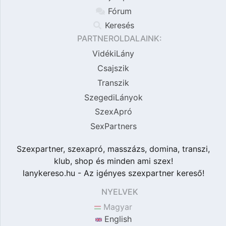
Fórum
Keresés
PARTNEROLDALAINK:
VidékiLány
Csajszik
Transzik
SzegediLányok
SzexApró
SexPartners
Szexpartner, szexapró, masszázs, domina, transzi,
klub, shop és minden ami szex!
lanykereso.hu - Az igényes szexpartner kereső!
NYELVEK
Magyar
English