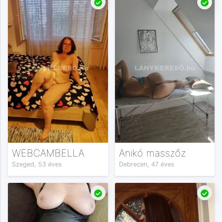
WEBCAMBELLA
Anikó masszőz
Szeged, 53 éves
Debrecen, 47 éves