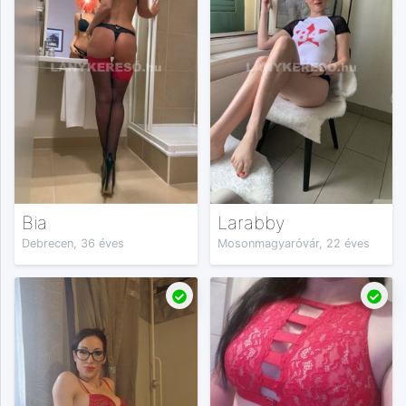
Bia
Larabby
Debrecen, 36 éves
Mosonmagyaróvár, 22 éves