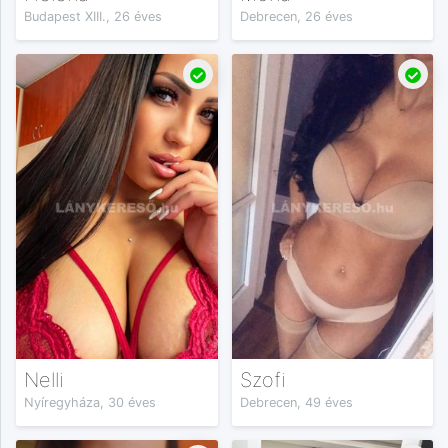
Budapest XIII., 26 éves
Debrecen, 26 éves
Nelli
Szofi
Nyíregyháza, 30 éves
Debrecen, 49 éves