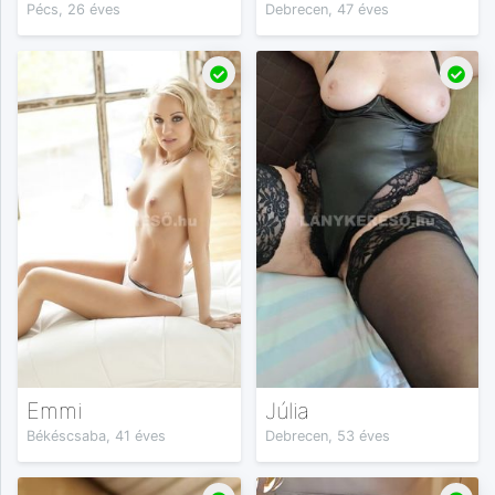
Pécs, 26 éves
Debrecen, 47 éves
Emmi
Júlia
Békéscsaba, 41 éves
Debrecen, 53 éves