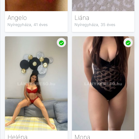
Angelo
Liána
Nyíregyháza, 41 éves
Nyíregyháza, 35 éves
Heléna
Mona