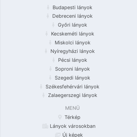
Budapesti lányok
Debreceni lányok
Győri lányok
Kecskeméti lányok
Miskolci lányok
Nyíregyházi lányok
Pécsi lányok
Soproni lányok
Szegedi lányok
Székesfehérvári lányok
Zalaegerszegi lányok
MENÜ
Térkép
Lányok városokban
Új képek