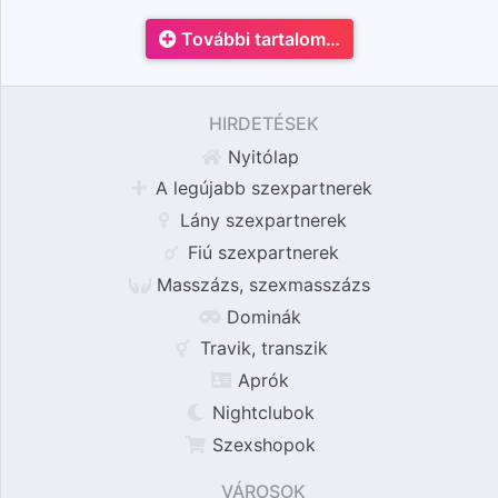
További tartalom…
HIRDETÉSEK
Nyitólap
A legújabb szexpartnerek
Lány szexpartnerek
Fiú szexpartnerek
Masszázs, szexmasszázs
Dominák
Travik, transzik
Aprók
Nightclubok
Szexshopok
VÁROSOK