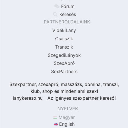
Fórum
Keresés
PARTNEROLDALAINK:
VidékiLány
Csajszik
Transzik
SzegediLányok
SzexApró
SexPartners
Szexpartner, szexapró, masszázs, domina, transzi,
klub, shop és minden ami szex!
lanykereso.hu - Az igényes szexpartner kereső!
NYELVEK
Magyar
English