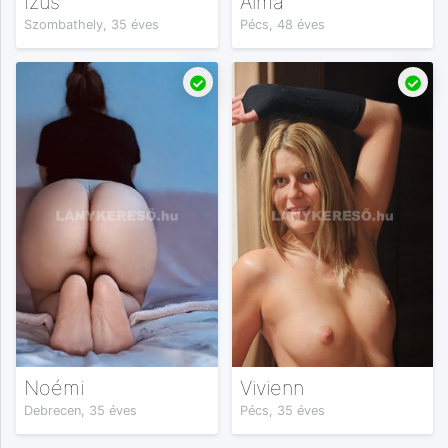
Izus
Alma
Szombathely, 35 éves
Pécs, 48 éves
Noémi
Vivienn
Debrecen, 35 éves
Pécs, 35 éves