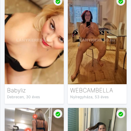
Babyliz
WEBCAMBELLA
Debrecen, 30 éves
Nyíregyháza, 53 éves