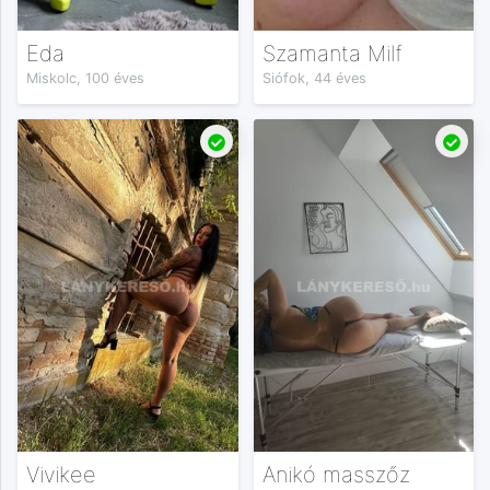
Eda
Szamanta Milf
Miskolc, 100 éves
Siófok, 44 éves
Vivikee
Anikó masszőz