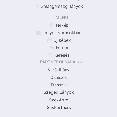
Zalaegerszegi lányok
MENÜ
Térkép
Lányok városokban
Új képek
Fórum
Keresés
PARTNEROLDALAINK:
VidékiLány
Csajszik
Transzik
SzegediLányok
SzexApró
SexPartners