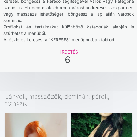
keresel, böngéssz a kereső segítségével város vagy kategória
szerint is. Ha nem csak ebben a városban keresel szexpartnert
vagy masszázs lehetőséget, böngéssz a lap alján városok
szerint is.
Profilokat és tartalmakat különböző kategóriák alapján is
szűrhetsz a menüből.
A részletes keresést a "KERESÉS" menüpontban találod.
HIRDETÉS
6
Lányok, masszőzök, dominák, párok,
transzik