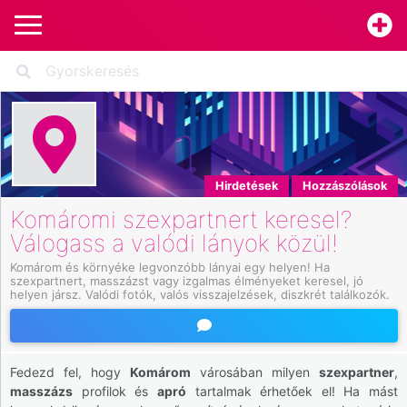
Hirdetések
Hozzászólások
Komáromi szexpartnert keresel?
Válogass a valódi lányok közül!
Komárom és környéke legvonzóbb lányai egy helyen! Ha 
szexpartnert, masszázst vagy izgalmas élményeket keresel, jó 
helyen jársz. Valódi fotók, valós visszajelzések, diszkrét találkozók.
Fedezd fel, hogy
Komárom
városában milyen
szexpartner
,
masszázs
profilok és
apró
tartalmak érhetőek el! Ha mást