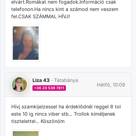
elvárt.Romákat nem fogadok.Információ csak
telefonon.Ha nincs kint a számod nem veszem
fel.CSAK SZÁMMAL HÍVJ!
Liza 43
·
Tatabánya
Hétfő, 10:09
+36 20 539 7811
Hívj szamkijelzessel ha érdeklődnél reggel 8 tol
este 10 ig nincs viber stb... Trollok kíméljenek
tisztelettel... Köszönöm