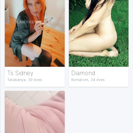
Ts Sidney
Diamond
Tatabánya, 39 éves
Komárom, 34 éves