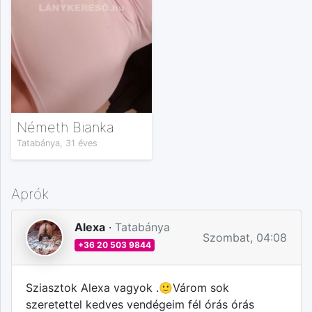
Németh Bianka
Tatabánya, 31 éves
Aprók
Alexa
·
Tatabánya
Szombat, 04:08
+36 20 503 9844
Sziasztok Alexa vagyok .🙂Várom sok
szeretettel kedves vendégeim fél órás órás