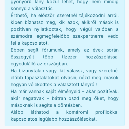
gyönyörű lány közül lehet, hogy nem mindig
könnyű a választás.
Érthető, ha először szeretnél tájékozódni arról,
kiben bízhatsz meg, kik azok, akikről mások is
pozitívan nyilatkoztak, hogy végül valóban a
számodra legmegfelelőbb szexpartnerrel vedd
fel a kapcsolatot.
Ebben segít fórumunk, amely az évek során
összegyűlt több tízezer hozzászólással
egyedülálló az országban.
Ha bizonytalan vagy, kit válassz, vagy szeretnél
előbb tapasztalatokat olvasni, nézd meg, mások
hogyan vélekedtek a választott lányról!
Ha már vannak saját élményeid – akár pozitívak,
akár negatívak – bátran oszd meg őket, hogy
másoknak is segíts a döntésben.
Alább láthatod a
komáromi
profilokkal
kapcsolatos legújabb hozzászólásokat.