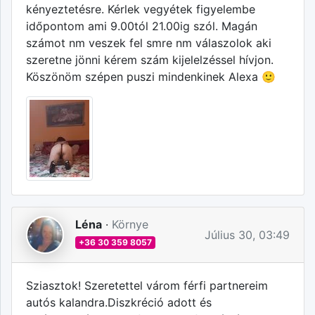
kényeztetésre. Kérlek vegyétek figyelembe
időpontom ami 9.00tól 21.00ig szól. Magán
számot nm veszek fel smre nm válaszolok aki
szeretne jönni kérem szám kijelelzéssel hívjon.
Köszönöm szépen puszi mindenkinek Alexa 🙂
Léna
·
Környe
Július 30, 03:49
+36 30 359 8057
Sziasztok! Szeretettel várom férfi partnereim
autós kalandra.Diszkréció adott és