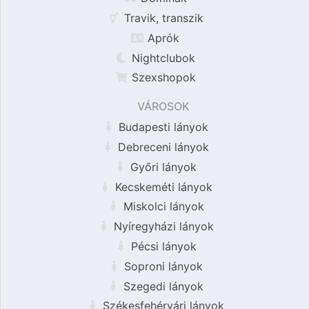
Travik, transzik
Aprók
Nightclubok
Szexshopok
VÁROSOK
Budapesti lányok
Debreceni lányok
Győri lányok
Kecskeméti lányok
Miskolci lányok
Nyíregyházi lányok
Pécsi lányok
Soproni lányok
Szegedi lányok
Székesfehérvári lányok