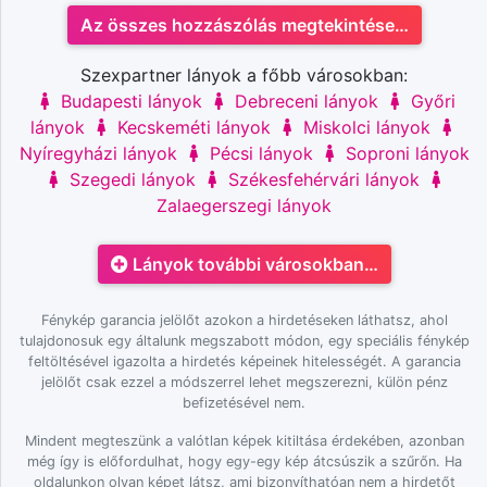
Az összes hozzászólás megtekintése…
Szexpartner lányok a főbb városokban:
Budapesti lányok
Debreceni lányok
Győri
lányok
Kecskeméti lányok
Miskolci lányok
Nyíregyházi lányok
Pécsi lányok
Soproni lányok
Szegedi lányok
Székesfehérvári lányok
Zalaegerszegi lányok
Lányok további városokban…
Fénykép garancia jelölőt azokon a hirdetéseken láthatsz, ahol
tulajdonosuk egy általunk megszabott módon, egy speciális fénykép
feltöltésével igazolta a hirdetés képeinek hitelességét. A garancia
jelölőt csak ezzel a módszerrel lehet megszerezni, külön pénz
befizetésével nem.
Mindent megteszünk a valótlan képek kitiltása érdekében, azonban
még így is előfordulhat, hogy egy-egy kép átcsúszik a szűrőn. Ha
oldalunkon olyan képet látsz, ami bizonyíthatóan nem a hirdetőt