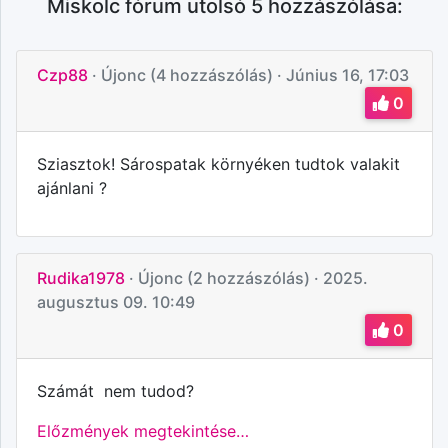
Miskolc fórum utolsó 5 hozzászólása:
Czp88
· Újonc (4 hozzászólás)
· Június 16, 17:03
0
Sziasztok! Sárospatak környéken tudtok valakit
ajánlani ?
Rudika1978
· Újonc (2 hozzászólás)
· 2025.
augusztus 09. 10:49
0
Számát nem tudod?
Előzmények megtekintése…