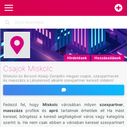
Hirdetések
Hozzászólások
Csajok Miskolc
Miskolci és Borsod-Abaúj-Zemplén megyei csajok, szexpartnerek 
és masszázs a Lánykereső alkalmi szexpartner kereső oldalon!
Fedezd fel, hogy
Miskolc
városában milyen
szexpartner
,
masszázs
profilok és
apró
tartalmak érhetőek el! Ha mást
keresel, böngéssz a kereső segítségével város vagy kategória
szerint is. Ha nem csak ebben a városban keresel szexpartnert