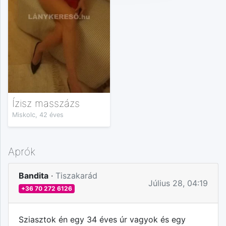
Ízisz masszázs
Miskolc, 42 éves
Aprók
Bandita
·
Tiszakarád
Július 28, 04:19
+36 70 272 6126
Sziasztok én egy 34 éves úr vagyok és egy