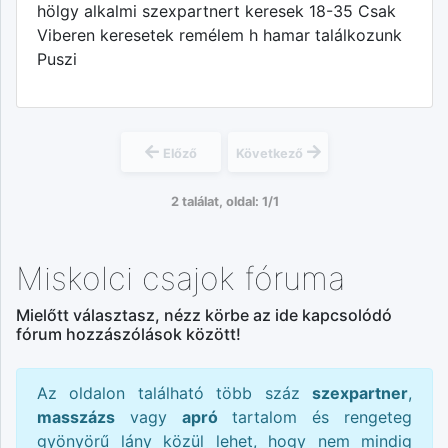
hölgy alkalmi szexpartnert keresek 18-35 Csak
Viberen keresetek remélem h hamar találkozunk
Puszi
Előző
Következő
2 találat, oldal: 1/1
Miskolci csajok fóruma
Mielőtt választasz, nézz körbe az ide kapcsolódó
fórum hozzászólások között!
Az oldalon található több száz
szexpartner
,
masszázs
vagy
apró
tartalom és rengeteg
gyönyörű lány közül lehet, hogy nem mindig