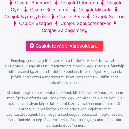
Csajok Budapest
Csajok Debrecen
Csajok
Győr
Csajok Kecskemét
Csajok Miskolc
Csajok Nyíregyháza
Csajok Pécs
Csajok Sopron
Csajok Szeged
Csajok Székesfehérvár
Csajok Zalaegerszeg
Csajok további városokban…
Fénykép garancia jelölőt azokon a hirdetéseken láthatsz, ahol
tulajdonosuk egy általunk megszabott módon, egy speciális fénykép
feltöltésével igazolta a hirdetés képeinek hitelességét. A garancia
jelölőt csak ezzel a módszerrel lehet megszerezni, külön pénz
befizetésével nem.
Mindent megteszünk a valótlan képek kitiltása érdekében, azonban
még így is előfordulhat, hogy egy-egy kép átcsúszik a szűrőn. Ha
oldalunkon olyan képet látsz, ami bizonyíthatóan nem a hirdetőt
ábrázolja, lehetősége van az adott kép bejelentésére
szerkesztőségünk felé, hogy a szükséges lépéseket megtehessük.
Ezt a funkciót a képnézegetőben találod a fénykép alatt, "valótlan
kép bejelentése" címen.