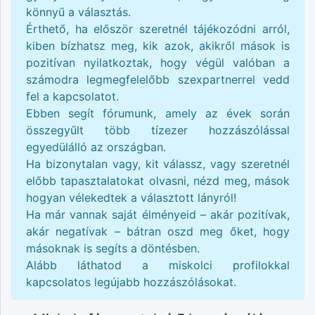
könnyű a választás.
Érthető, ha először szeretnél tájékozódni arról,
kiben bízhatsz meg, kik azok, akikről mások is
pozitívan nyilatkoztak, hogy végül valóban a
számodra legmegfelelőbb szexpartnerrel vedd
fel a kapcsolatot.
Ebben segít fórumunk, amely az évek során
összegyűlt több tízezer hozzászólással
egyedülálló az országban.
Ha bizonytalan vagy, kit válassz, vagy szeretnél
előbb tapasztalatokat olvasni, nézd meg, mások
hogyan vélekedtek a választott lányról!
Ha már vannak saját élményeid – akár pozitívak,
akár negatívak – bátran oszd meg őket, hogy
másoknak is segíts a döntésben.
Alább láthatod a
miskolci
profilokkal
kapcsolatos legújabb hozzászólásokat.